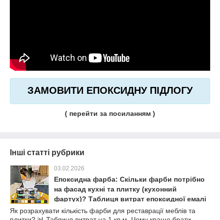
ЗАМОВИТИ ЕПОКСИДНУ ПІДЛОГУ
( перейти за посиланням )
Інші статті рубрики
03.02.2026
Епоксидна фарба: Скільки фарби потрібно
на фасад кухні та плитку (кухонний
фартух)? Таблиця витрат епоксидної емалі
MG (Калькулятор)
Як розрахувати кількість фарби для реставрації меблів та
плитки? 📊 Таблиця витрат на 1 кв.м. Чому краще брати