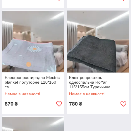
Електропростирадло Electric
Електропростинь
blanket полуторне 120*160
односпальна RoYan
см
115*155см Туреччина
Немає в наявності
Немає в наявності
870
780
₴
₴