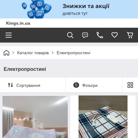
Kings.in.ua
Каталог товарів
Електропростині
Електропростині
Сортування
0
Фільтри