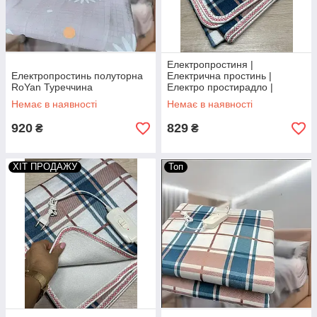
Електропростиня |
Електропростинь полуторна
Електрична простинь |
RoYan Туреччина
Електро простирадло |
Простинь з підігрівом |
Немає в наявності
Немає в наявності
Електричне простирадло
120*160 Туреччина
920
829
₴
₴
ХІТ ПРОДАЖУ
Топ