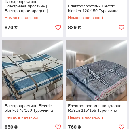
Електропростинь |
Електрична простинь |
Електропростинь Electric
Електро простирадло |
blanket 120*150 Туреччина
Простинь з підігрівом |
Немає в наявності
Немає в наявності
Електричне простирадло
120*160 Туреччина
870
829
₴
₴
Електропростинь Electric
Електропростинь полуторна
blanket 75*150 Туреччина
RoYan 115*155 Туреччина
Немає в наявності
Немає в наявності
850
760
₴
₴