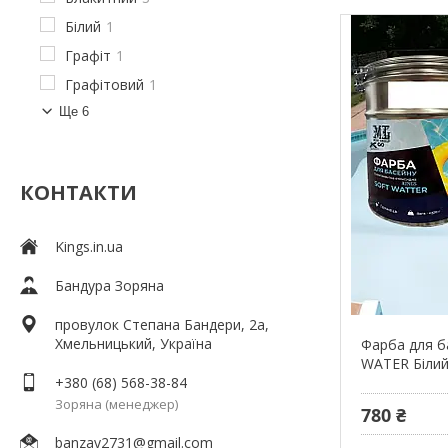
Білий
1
Графіт
1
Графітовий
1
Ще 6
КОНТАКТИ
Kings.in.ua
Бандура Зоряна
провулок Степана Бандери, 2a,
Хмельницький, Україна
Фарба для б
WATER Білий
+380 (68) 568-38-84
Зоряна (менеджер)
780 ₴
banzay2731@gmail.com