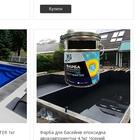
Купити
TER 1кг
Фарба для басейнів епоксидна
двокомпонентна 4,5кг Чорний