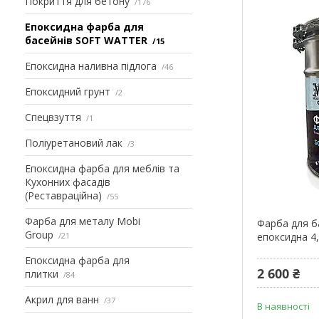
Покриття для бетону
176
Епоксидна фарба для
басейнів SOFT WATTER
15
Епоксидна наливна підлога
46
Епоксидний грунт
2
Спецвзуття
1
Поліуретановий лак
3
Епоксидна фарба для меблів та
Кухонних фасадів
(Реставраційна)
55
Фарба для металу Mobi
Фарба для б
Group
21
епоксидна 4
Епоксидна фарба для
2 600 ₴
плитки
84
Акрил для ванн
37
В наявності