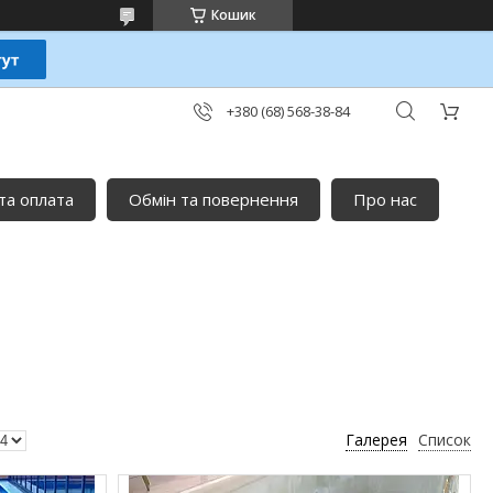
Кошик
+380 (68) 568-38-84
та оплата
Обмін та повернення
Про нас
Галерея
Список