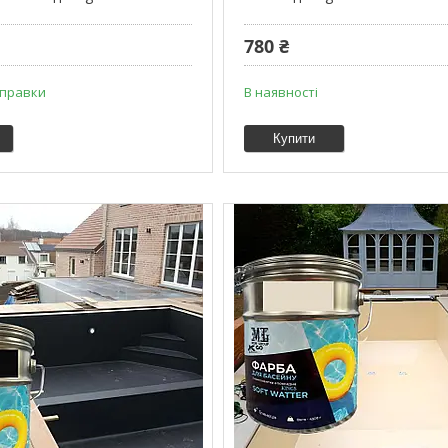
780 ₴
дправки
В наявності
Купити