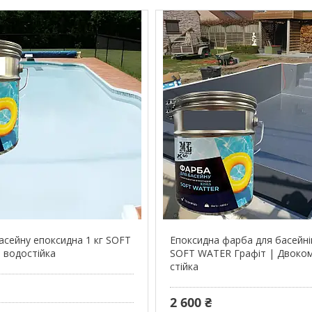
асейну епоксидна 1 кг SOFT
Епоксидна фарба для басейнів
 водостійка
SOFT WATER Графіт | Двоко
стійка
2 600 ₴