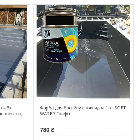
 4,5кг
Фарба для басейну епоксидна 1 кг SOFT
мпонентна,
WATER Графіт
780 ₴