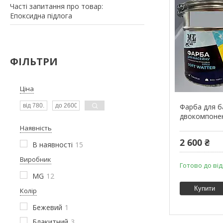
Часті запитання про товар:
Епоксидна підлога
ФІЛЬТРИ
Ціна
Фарба для 
двокомпонент
Наявність
2 600 ₴
В наявності
15
Виробник
Готово до ві
MG
12
Купити
Колір
Бежевий
1
Блакитний
3