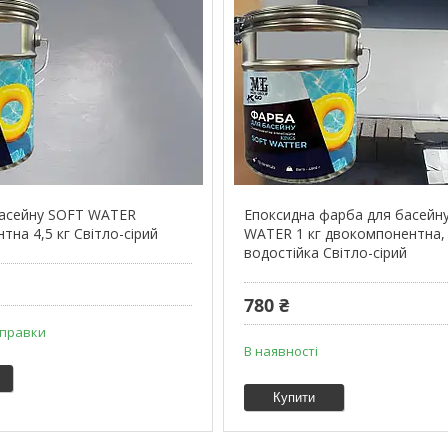
басейну SOFT WATER
Епоксидна фарба для басейн
на 4,5 кг Світло-сірий
WATER 1 кг двокомпонентна,
водостійка Світло-сірий
780 ₴
дправки
В наявності
Купити