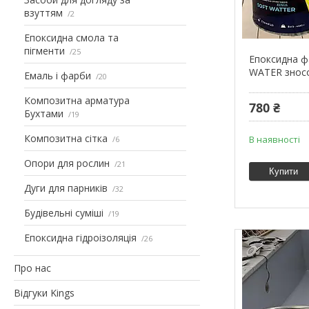
взуттям
2
Епоксидна смола та
пігменти
25
Епоксидна ф
WATER зносо
Емаль і фарби
20
Композитна арматура
780 ₴
Бухтами
19
Композитна сітка
В наявності
6
Опори для рослин
21
Купити
Дуги для парників
32
Будівельні суміші
19
Епоксидна гідроізоляція
26
Про нас
Відгуки Kings