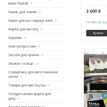
ванн Plastall
1
2 600 ₴
Емаль для човнів
5
Акрил для реставрації ванн
3
Готово до ві
Фарба для металу
6
Купити
Барвник
9
Електропростині
9
Засоби для прання
6
Знижки та Акції
21
Соєвий віск для виготовлення
свічок
2
Товари для мистецтва
4
Поліуретанова фарба для
даху
2
Засоби для догляду за