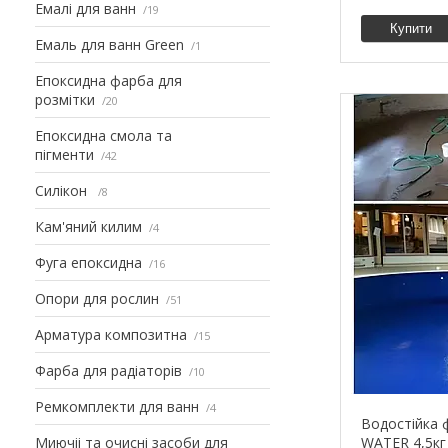
Емалі для ванн
19
Купити
Емаль для ванн Green
1
Епоксидна фарба для
розмітки
20
Епоксидна смола та
пігменти
42
Силікон
8
Кам'яний килим
4
Фуга епоксидна
16
Опори для рослин
51
Арматура композитна
15
Фарба для радіаторів
10
Ремкомплекти для ванн
4
Водостійка 
Миючіі та очисні засоби для
WATER 4,5кг 