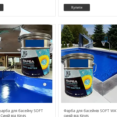
Купити
фарба для басейну SOFT
Фарба для басейнів SOFT WA
Синій від Kings
синій від Kings