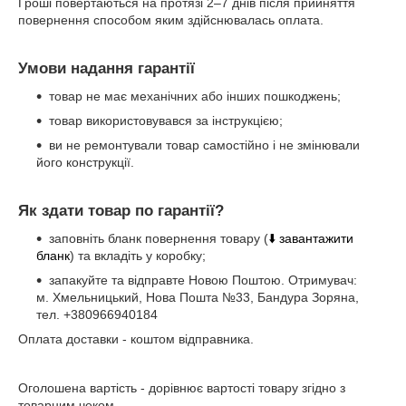
Гроші повертаються на протязі 2–7 днів після прийняття
повернення способом яким здійснювалась оплата.
Умови надання гарантії
товар не має механічних або інших пошкоджень;
товар використовувався за інструкцією;
ви не ремонтували товар самостійно і не змінювали
його конструкції.
Як здати товар по гарантії?
заповніть бланк повернення товару (
⬇️ завантажити
бланк
) та вкладіть у коробку;
запакуйте та відправте Новою Поштою. Отримувач:
м. Хмельницький, Нова Пошта №33, Бандура Зоряна,
тел. +380966940184
Оплата доставки - коштом відправника.
Оголошена вартість - дорівнює вартості товару згідно з
товарним чеком.