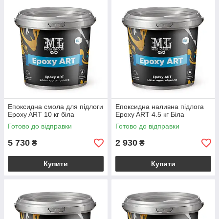
Переваги EPOXY ART для квартири:
🌡️
✨
🎨
Тепла підлога
Без швів
Унікальність
(сумісно з
(немає де
(ваш власний
підігрівом)
збиратися бруду)
візерунок)
Епоксидна смола для підлоги
Епоксидна наливна підлога
Epoxy ART 10 кг біла
Epoxy ART 4.5 кг Біла
Готово до відправки
Готово до відправки
5 730
2 930
₴
₴
Купити
Купити