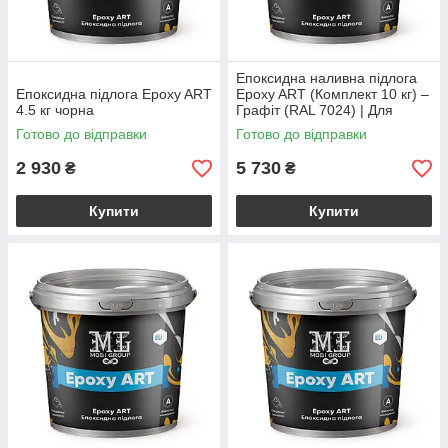
Епоксидна наливна підлога
Епоксидна підлога Epoxy ART
Epoxy ART (Комплект 10 кг) –
4.5 кг чорна
Графіт (RAL 7024) | Для
Гаража та Офісу | kings.in.ua
Готово до відправки
Готово до відправки
2 930
5 730
₴
₴
Купити
Купити