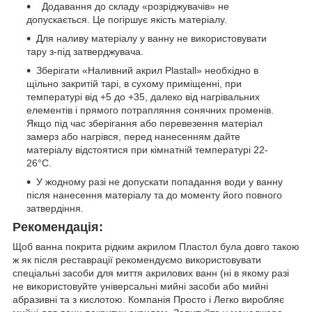
Додавання до складу «розріджувачів» не
допускається. Це погіршує якість матеріалу.
Для наливу матеріалу у ванну не використовувати
тару з-під затверджувача.
Зберігати «Наливний акрил Plastall» необхідно в
щільно закритій тарі, в сухому приміщенні, при
температурі від +5 до +35, далеко від нагрівальних
елементів і прямого потрапляння сонячних променів.
Якщо під час зберігання або перевезення матеріал
замерз або нагрівся, перед нанесенням дайте
матеріалу відстоятися при кімнатній температурі 22-
26°C.
У жодному разі не допускати попадання води у ванну
після нанесення матеріалу та до моменту його повного
затвердіння.
Рекомендація:
Щоб ванна покрита рідким акрилом Пластол була довго такою
ж як після реставрації рекомендуємо використовувати
спеціальні засоби для миття акрилових ванн (ні в якому разі
не використовуйте універсальні мийні засоби або мийні
абразивні та з кислотою. Компанія Просто і Легко виробляє