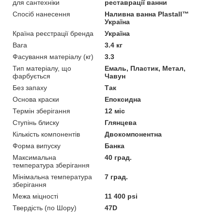
для сантехніки
реставрації ванни
Спосіб нанесення
Наливна ванна Plastall™
Україна
Країна реєстрації бренда
Україна
Вага
3.4 кг
Фасування матеріалу (кг)
3.3
Тип матеріалу, що
Емаль, Пластик, Метал,
фарбується
Чавун
Без запаху
Так
Основа краски
Епоксидна
Термін зберігання
12 міс
Ступінь блиску
Глянцева
Кількість компонентів
Двокомпонентна
Форма випуску
Банка
Максимальна
40 град.
температура зберігання
Мінімальна температура
7 град.
зберігання
Межа міцності
11 400 psi
Твердість (по Шору)
47D