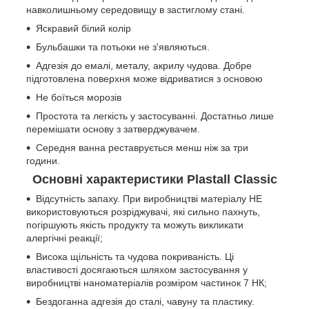
навколишньому середовищу в застиглому стані.
Яскравий білий колір
Бульбашки та потьоки не з'являються.
Адгезія до емалі, металу, акрилу чудова. Добре
підготовлена поверхня може відриватися з основою
Не боїться морозів
Простота та легкість у застосуванні. Достатньо лише
перемішати основу з затверджувачем.
Середня ванна реставрується менш ніж за три
години.
Основні характеристики Plastall Classic
Відсутність запаху. При виробництві матеріалу НЕ
використовуються розріджувачі, які сильно пахнуть,
погіршують якість продукту та можуть викликати
алергічні реакції;
Висока щільність та чудова покриваність. Ці
властивості досягаються шляхом застосування у
виробництві наноматеріалів розміром частинок 7 НК;
Бездоганна адгезія до сталі, чавуну та пластику.