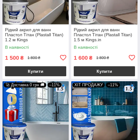
Рідкий акрил для ванн
Рідкий акрил для ванн
Пластол Тітан (Plastall Titan)
Пластол Тітан (Plastall Titan)
1.2 м Kings
1.5 м Kings.in
В наявності
В наявності
1 500
1 600
₴
₴
1 800 ₴
1 800 ₴
Купити
Купити
🚀 Доставка 0 грн 🚚
–11%
ХІТ ПРОДАЖУ
–11%