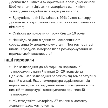
Досягається шляхом використання епоксидної основи.
Щоб «зняти», «відірвати» матеріал з ванни після
затвердіння знадобляться надмірні зусилля;
Відсутність потік і бульбашок; 99% білого кольору.
Досягається з допомогою використання високоякісних
пігментів;
Стійкість до пожовтіння трохи більша 10 років.
Нешкідливо для людини та навколишнього
середовища (у знедоленому стані); При температурі
нижче 0 градусів замерзає після розморожування не
втрачає своїх властивостей.
Інші переваги
Час затвердіння до 48 годин за нормальної
температури у ванній кімнаті 24-26 градусів за
Цельсієм. Час затвердіння залежить від температури у
ванній кімнаті. Якщо температура відрізняється від
нормальної, час затвердіння може збільшуватися при
низькій температурі і зменшуватися при високій
температурі;
Життєздатність матеріалу 27 хвилин з моменту
з'єднання двох компонентів;