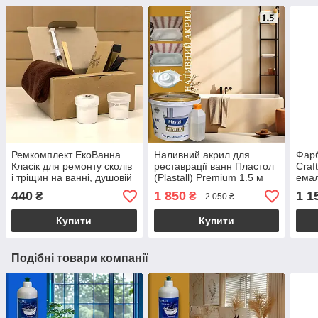
Ремкомплект ЕкоВанна
Наливний акрил для
Фарб
Класік для ремонту сколів
реставрації ванн Пластол
Craf
і тріщин на ванні, душовій
(Plastall) Premium 1.5 м
емал
кабіні, піддоні
(2,9 кг) Оригінал Kings.in
повн
440
1 850
1 1
₴
₴
2 050 ₴
купи
Купити
Купити
Подібні товари компанії