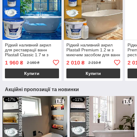
Рідкий наливний акрил
Рідкий наливний акрил
Рідк
для реставрації ванн
Plastall Premium 1.2 м з
Prem
Plastall Classic 1.7 м з
миючим засобом для ванн
рест
миючим засобом Пластол
Пластол Kings
мию
1 960
2 010
2 0
₴
₴
2 160 ₴
2 210 ₴
Kings
King
Купити
Купити
Акційні пропозиції та новинки
–17%
–11%