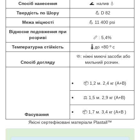
Спосіб нанесення
🌊 налив 💧
Твердість по Шору
💪 D 82
Межа міцності
💪 11 400 psi
Відносне подовження при
розриві
📏 : 5,4%
Температурна стійкість
🌡️ до +80 º c
🧼: ніжні миючі засоби або
Спосіб догляду
мильний розчин.
📦 1,2 м. 2,4 кг (A+B)
⚖️ 1,5 м. 2,9 кг (A+B)
📦 1,7 м. 3,4 кг (A+В )
Фасування
Якісні сертефіковані матеріали Plastall™