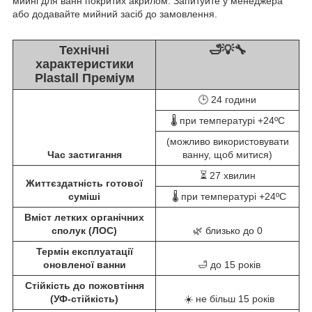
мийні для ванн покритих акрилом. Запитуйте у менеджера
або додавайте мийний засіб до замовлення.
Технічні
🛁💡🔧
характеристики
Plastall Преміум
🕒 24 години
🌡️ при температурі +24ºC
(можливо використовувати
Час застигання
ванну, щоб митися)
⏳ 27 хвилин
Життєздатність готової
суміші
🌡️ при температурі +24ºC
Вміст летких органічних
сполук (ЛОС)
🌿 близько до 0
Термін експлуатації
оновленої ванни
🛁 до 15 років
Стійкість до пожовтіння
(УФ-стійкість)
☀️ не більш 15 років