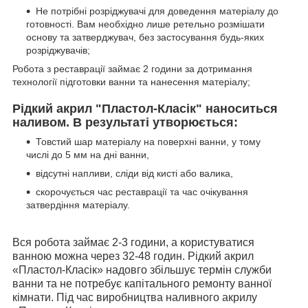
Не потрібні розріджувачі для доведення матеріалу до
готовності. Вам необхідно лише ретельно розмішати
основу та затверджувач, без застосування будь-яких
розріджувачів;
Робота з реставрації займає 2 години за дотримання
технології підготовки ванни та нанесення матеріалу;
Рідкий акрил "Пластол-Класік" наноситься
наливом. В результаті утворюється:
Товстий шар матеріалу на поверхні ванни, у тому
числі до 5 мм на дні ванни,
відсутні напливи, сліди від кисті або валика,
скорочується час реставрації та час очікування
затвердіння матеріалу.
Вся робота займає 2-3 години, а користуватися
ванною можна через 32-48 годин. Рідкий акрил
«Пластол-Класік» надовго збільшує термін служби
ванни та не потребує капітального ремонту ванної
кімнати. Під час виробництва наливного акрилу