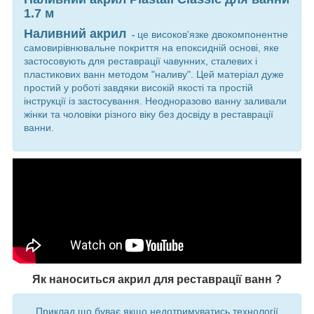
1.7 м
Наливний акрил
це високов'язке двокомпонентне
-
самовирівнювальне покриття на епоксидній основі, яке
застосовують для реставрації чавунних, сталевих і
пластикових ванн методом "наливу". Цей матеріал дуже
простий у роботі завдяки високій якості та простій
інструкції із застосування. Неодноразово ванну заливали
жінки та чоловіки різного віку без досвіду в реставрації
ванни.
Як наноситься акрил для реставрації ванн ?
Приклад що буває якщо недотримуватись технології