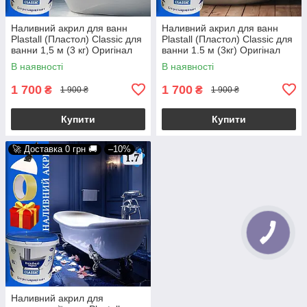
Наливний акрил для ванн
Наливний акрил для ванн
Plastall (Пластол) Classic для
Plastall (Пластол) Classic для
ванни 1,5 м (3 кг) Оригінал
ванни 1.5 м (3кг) Оригінал
Kings + Подарунок
Kings
В наявності
В наявності
1 700
1 700
₴
₴
1 900 ₴
1 900 ₴
Купити
Купити
🚀 Доставка 0 грн 🚚
–10%
Наливний акрил для