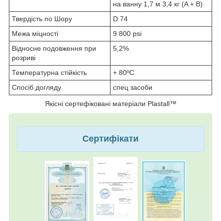
на ванну 1,7 м 3,4 кг (A + B)
Твердість по Шору
D 74
Межа міцності
9 800 psi
Відносне подовження при
5,2%
розриві
Температурна стійкість
+ 80ºC
Спосіб догляду
спец засоби
Якісні сертефіковані матеріали Plastall™
Сертифікати