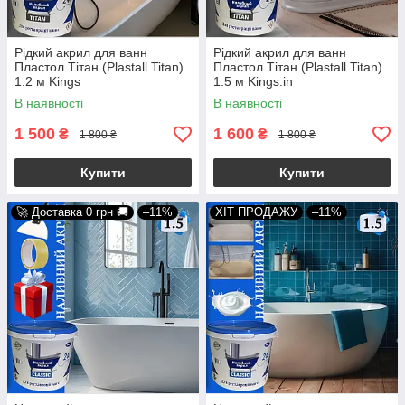
Рідкий акрил для ванн
Рідкий акрил для ванн
Пластол Тітан (Plastall Titan)
Пластол Тітан (Plastall Titan)
1.2 м Kings
1.5 м Kings.in
В наявності
В наявності
1 500
1 600
₴
₴
1 800 ₴
1 800 ₴
Купити
Купити
🚀 Доставка 0 грн 🚚
–11%
ХІТ ПРОДАЖУ
–11%