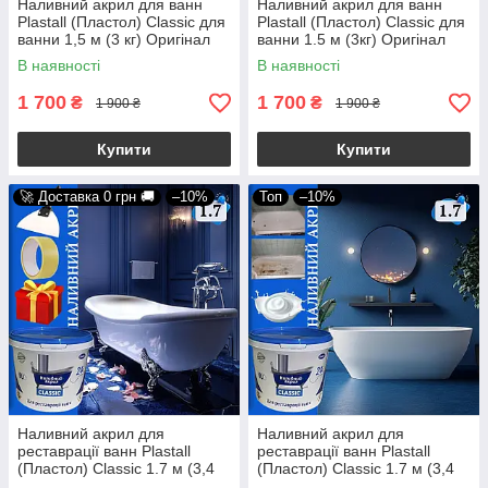
Наливний акрил для ванн
Наливний акрил для ванн
Plastall (Пластол) Classic для
Plastall (Пластол) Classic для
ванни 1,5 м (3 кг) Оригінал
ванни 1.5 м (3кг) Оригінал
Kings + Подарунок
Kings
В наявності
В наявності
1 700
1 700
₴
₴
1 900 ₴
1 900 ₴
Купити
Купити
🚀 Доставка 0 грн 🚚
–10%
Топ
–10%
Наливний акрил для
Наливний акрил для
реставрації ванн Plastall
реставрації ванн Plastall
(Пластол) Classic 1.7 м (3,4
(Пластол) Classic 1.7 м (3,4
кг) Оригінал Kings.in.ua +
кг) Оригінал Kings.in