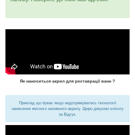
Як наноситься акрил для реставрації ванн ?
Приклад що буває якщо недотримуватись технології
нанесення якісного наливного акрилу. Щиро дякуємо клієнту
за Відгук.