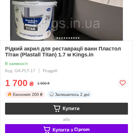
Рідкий акрил для реставрації ванн Пластол
Тітан (Plastall Titan) 1.7 м Kings.in
В наявності
Код: GA-PLT-17
Роздріб
1 700
₴
1 900 ₴
Економія
200 ₴
Залишилось
2 дні
Купити
або
Купити з