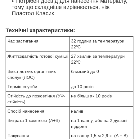
Потрібен досвід для нанесення матеріалу,
тому що складніше вирівнюється, ніж
Пластол-Класик
Технічні характеристики:
Час застигання
32 години за температури
22ºC
Життєздатність готової суміші
27 хвилин за температури
22ºC
Вміст летких органічних
близький до 0
сполук (ЛОС)
Термін служби
до 10 років
Стійкість до пожовтіння (УФ-
не більш як 10 років
стійкість)
Спосіб нанесення
налив
Витрата 1 комплект (А+B)
на 1 ванну, або на 2 душові
піддони
Пакування
на ванну 1,5 м 2,9 кг (А + B)