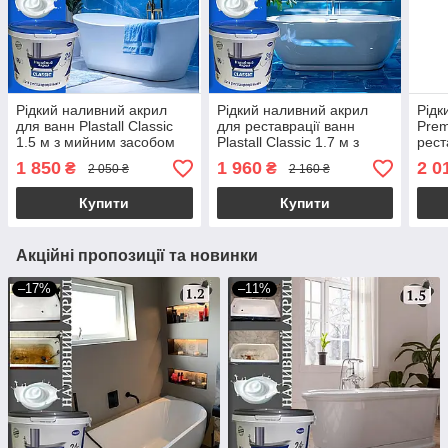
Рідкий наливний акрил
Рідкий наливний акрил
Рідк
для ванн Plastall Classic
для реставрації ванн
Prem
1.5 м з мийним засобом
Plastall Classic 1.7 м з
рест
Пластол Kings
миючим засобом Пластол
мию
1 850
1 960
2 0
₴
₴
2 050 ₴
2 160 ₴
Kings
King
Купити
Купити
Акційні пропозиції та новинки
–17%
–11%