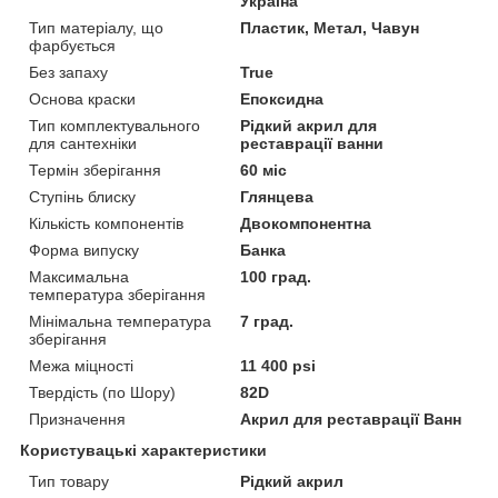
Україна
Тип матеріалу, що
Пластик, Метал, Чавун
фарбується
Без запаху
True
Основа краски
Епоксидна
Тип комплектувального
Рідкий акрил для
для сантехніки
реставрації ванни
Термін зберігання
60 міс
Ступінь блиску
Глянцева
Кількість компонентів
Двокомпонентна
Форма випуску
Банка
Максимальна
100 град.
температура зберігання
Мінімальна температура
7 град.
зберігання
Межа міцності
11 400 psi
Твердість (по Шору)
82D
Призначення
Акрил для реставрації Ванн
Користувацькі характеристики
Тип товару
Рідкий акрил