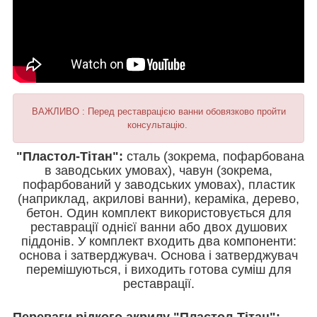
ВАЖЛИВО : Перед реставрацією ванни обовязково пройти
консультацію.
"Пластол-Тітан":
сталь (зокрема, пофарбована
в заводських умовах), чавун (зокрема,
пофарбований у заводських умовах), пластик
(наприклад, акрилові ванни), кераміка, дерево,
бетон. Один комплект використовується для
реставрації однієї ванни або двох душових
піддонів. У комплект входить два компоненти:
основа і затверджувач. Основа і затверджувач
перемішуються, і виходить готова суміш для
реставрації.
Переваги рідкого акрилу "Пластол-Тітан":