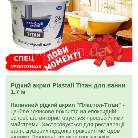
Рідкий акрил Plastall Тітан для ванни
1.7 м
Наливний рідкий акрил "Пластол-Тітан"
-
це біле глянсове покриття на епоксидній
основі, що використовується професійними
майстрами. Застосовується для реставрації
ванн, душових піддонів і раковин методом
наливу. Поверхні, до яких має адгезію.