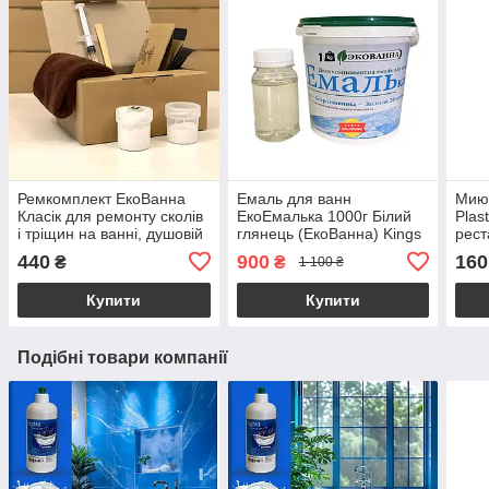
Ремкомплект ЕкоВанна
Емаль для ванн
Миюч
Класік для ремонту сколів
ЕкоЕмалька 1000г Білий
Plas
і тріщин на ванні, душовій
глянець (ЕкоВанна) Kings
рест
кабіні, піддоні
акри
440
900
160
₴
₴
1 100 ₴
Купити
Купити
Подібні товари компанії