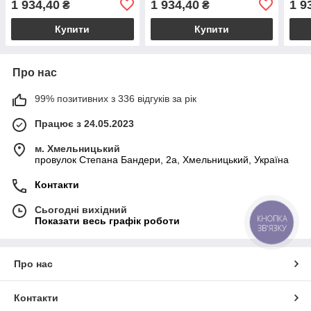
1 934,40
1 934,40
1 9
₴
₴
купити
купи
Купити
Купити
Про нас
99% позитивних з 336 відгуків за рік
Працює з 24.05.2023
м. Хмельницький
провулок Степана Бандери, 2a, Хмельницький, Україна
Контакти
Сьогодні вихідний
КНОПКА
Показати весь графік роботи
ЗВ'ЯЗКУ
Про нас
Контакти