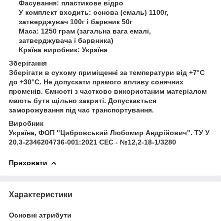
Фасування: пластикове відро
У комплект входить: основа (емаль) 1100г,
затверджувач 100г і барвник 50г
Маса: 1250 грам (загальна вага емалі,
затверджувача і барвника)
Країна виробник: Україна
Зберігання
Зберігати в сухому приміщенні за температури від +7°С
до +30°С. Не допускати прямого впливу сонячних
променів. Ємності з частково використаним матеріалом
мають бути щільно закриті. Допускається
заморожування під час транспортування.
Виробник
Україна, ФОП "Цибровський Любомир Андрійович". ТУ У
20,3-2346204736-001:2021 СЕС - №12,2-18-1/3280
Приховати
Характеристики
Основні атрибути