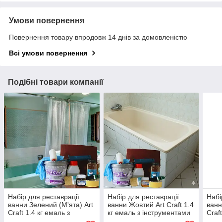
Умови повернення
Повернення товару впродовж 14 днів за домовленістю
Всі умови повернення
Подібні товари компанії
Набір для реставрації
Набір для реставрації
Набі
ванни Зелений (М'ята) Art
ванни Жовтий Art Craft 1.4
ванн
Craft 1.4 кг емаль з
кг емаль з інструментами
Craf
інструментами та колером
та колером купити
інст