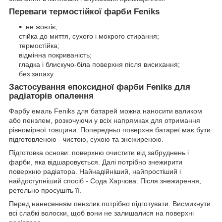
Переваги термостійкої фарби Feniks
не жовтіє;
стійка до миття, сухого і мокрого стирання;
термостійка;
відмінна покриваність;
гладка і блискучо-біла поверхня після висихання;
без запаху.
Застосування епоксидної фарби Feniks для
радіаторів опалення
Фарбу емаль Feniks для батарей можна наносити валиком
або пензлем, розкочуючи у всіх напрямках для отримання
рівномірної товщини. Попередньо поверхня батареї має бути
підготовленою - чистою, сухою та знежиреною.
Підготовка основи: поверхню очистити від забруднень і
фарби, яка відшаровується. Далі потрібно знежирити
поверхню радіатора. Найнадійніший, найпростіший і
найдоступніший спосіб - Сода Харчова. Після знежирення,
ретельно просушіть її.
Перед нанесенням пензлик потрібно підготувати. Висмикнути
всі слабкі волоски, щоб вони не залишалися на поверхні