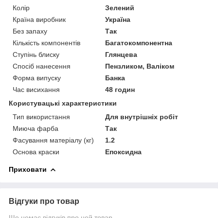
Колір
Зелений
Країна виробник
Україна
Без запаху
Так
Кількість компонентів
Багатокомпонентна
Ступінь блиску
Глянцева
Спосіб нанесення
Пензликом, Валіком
Форма випуску
Банка
Час висихання
48 годин
Користувацькі характеристики
Тип використання
Для внутрішніх робіт
Миюча фарба
Так
Фасування матеріалу (кг)
1.2
Основа краски
Епоксидна
Приховати
Відгуки про товар
Ще немає відгуків про цей товар