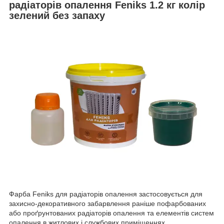
радіаторів опалення Feniks 1.2 кг колір
зелений без запаху
Фарба Feniks для радіаторів опалення застосовується для
захисно-декоративного забарвлення раніше пофарбованих
або проґрунтованих радіаторів опалення та елементів систем
опалення в житлових і службових приміщеннях.