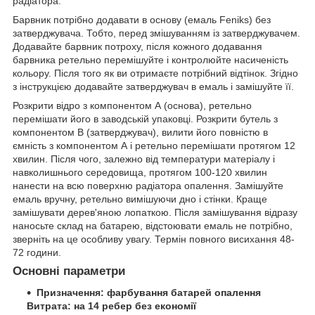
радіатора.
Барвник потрібно додавати в основу (емаль Feniks) без
затверджувача. Тобто, перед змішуванням із затверджувачем.
Додавайте барвник потроху, після кожного додавання
барвника ретельно перемішуйте і контролюйте насиченість
кольору. Після того як ви отримаєте потрібний відтінок. Згідно
з інструкцією додавайте затверджувач в емаль і замішуйте її.
Розкрити відро з компонентом А (основа), ретельно
перемішати його в заводській упаковці. Розкрити бутель з
компонентом В (затверджувач), вилити його повністю в
ємність з компонентом А і ретельно перемішати протягом 12
хвилин. Після чого, залежно від температури матеріалу і
навколишнього середовища, протягом 100-120 хвилин
нанести на всю поверхню радіатора опалення. Замішуйте
емаль вручну, ретельно вимішуючи дно і стінки. Краще
замішувати дерев'яною лопаткою. Після замішування відразу
наносьте склад на батарею, відстоювати емаль не потрібно,
зверніть на це особливу увагу. Термін повного висихання 48-
72 години.
Основні параметри
Призначення: фарбування батарей опалення
Витрата: на 14 ребер без економії