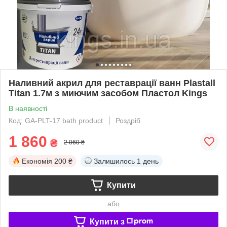
Наливний акрил для реставрації ванн Plastall
Titan 1.7м з миючим засобом Пластол Kings
В наявності
Код: GA-PLT-17 bath product
Роздріб
1 860
₴
2 060 ₴
Економія
200 ₴
Залишилось
1 день
Купити
або
Купити з