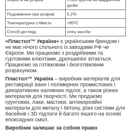
дюйм
Подовження при розриві
5,2%
Температурна стійкість
+80ºC
Спосіб догляду
спец засоби
«Пластол™ Україна»
є українським брендом і
не має нічого спільного із заводами РФ чи
Європи. Ми працюємо з роздрібними та
гуртовими клієнтами, дропшипінг вітається.
Працюємо за готівковим і безготівковим
розрахунком.
Пластол™ Україна
– виробник матеріалів для
реставрації ванн і полімерних промислових і
декоративних наливних підлог, а також різних
матеріалів для творчості. Ми продаємо
грунтовки, лаки, мастики, антикорозійні
матеріали для металу і бетону, різні системи для
басейнів і 3D підлоги й багато іншого на основі
епоксидних смол.
Виробник залишає за собою право