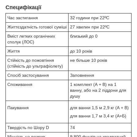
Специфікації
Час застигання
32 години при 22ºC
Життєздатність готової суміші
27 хвилин при 22ºC
Вміст летких органічних
близький до 0
сполук (ЛОС)
Життя
до 10 років
Стійкість до пожовтіння
не більше 10 років
(стійкість до ультрафіолету)
Спосіб застосування
Заповнення
Споживання
1 комплект (А + В) на 1
ванну, або на 2 піддони для
душу
Пакування
для ванни 1,5 м 2,9 кг (А + В)
для ванни 1,7 м 3,4 кг (А+Б)
Твердість по Шору D
74
Міцність на розрив
9 800 фунтів на квадратний