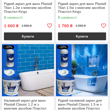
Рідкий акрил для ванн Plastall
Рідкий акрил для ванн Plastall
Titan 1.2м з миючим засобом
Titan 1.5м з миючим засобом
Пластол Kings
Пластол Kings
В наявності
В наявності
1 660
1 760
₴
₴
1 860 ₴
1 960 ₴
Купити
Купити
–10%
–10%
Наливний акрил для ванн
Рідкий наливний акрил для
Plastall Classic 1.2 м з
ванн Plastall Classic 1.5 м з
миючим засобом Пластол
мийним засобом Пластол