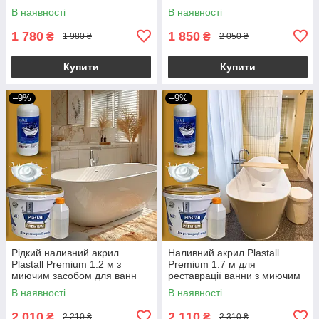
Kings
Kings
В наявності
В наявності
1 780
1 850
₴
₴
1 980 ₴
2 050 ₴
Купити
Купити
–9%
–9%
Рідкий наливний акрил
Наливний акрил Plastall
Plastall Premium 1.2 м з
Premium 1.7 м для
миючим засобом для ванн
реставрації ванни з миючим
Пластол Kings
засобом Пластол Kings
В наявності
В наявності
2 010
2 110
₴
₴
2 210 ₴
2 310 ₴