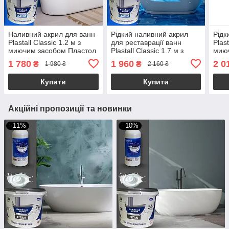
Наливний акрил для ванн
Рідкий наливний акрил
Рідк
Plastall Classic 1.2 м з
для реставрації ванн
Plas
миючим засобом Пластол
Plastall Classic 1.7 м з
миюч
Kings
миючим засобом Пластол
Плас
1 780
1 960
2 0
₴
₴
1 980 ₴
2 160 ₴
Kings
Купити
Купити
Акційні пропозиції та новинки
–11%
–10%