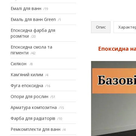
Емалі для ванн
19
Емаль для ванн Green
1
Опис
Характе
Епоксидна фарба для
розмітки
20
Епоксидна смола та
Епоксидна на
пігменти
42
Силікон
8
Кам'яний килим
4
Фуга епоксидна
16
Опори для рослин
51
Арматура композитна
15
Фарба для радіаторів
10
Ремкомплекти для ванн
4