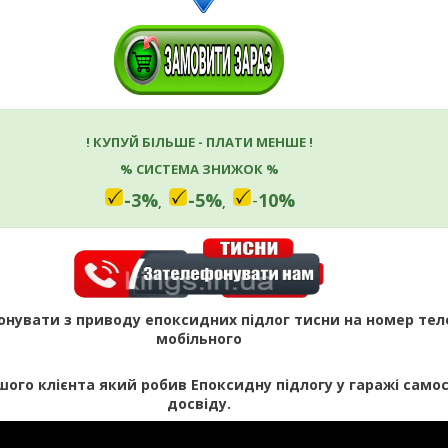
! КУПУЙ БІЛЬШЕ - ПЛАТИ МЕНШЕ !
% СИСТЕМА ЗНИЖОК %
-3%
-5%
-
10%
,
,
нувати з приводу епоксидних підлог тисни на номер тел
мобільного
шого клієнта який робив Епоксидну підлогу у гаражі самос
досвіду.