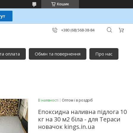
Кошик
+380 (68) 568-38-84
та оплата
Обмін та повернення
Про нас
В наявності
Оптом і в роздріб
Епоксидна наливна підлога 10
кг на 30 м2 біла - для Тераси
новачок kings.in.ua