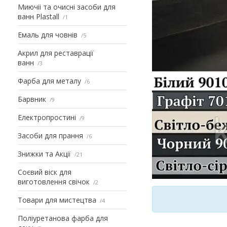
Миючіі та очисні засоби для
ванн Plastall
1
Емаль для човнів
5
Акрил для реставрації
ванн
3
Фарба для металу
6
Барвник
9
Електропростині
9
Засоби для прання
6
Знижки та Акції
21
Соєвий віск для
виготовлення свічок
2
Товари для мистецтва
4
Поліуретанова фарба для