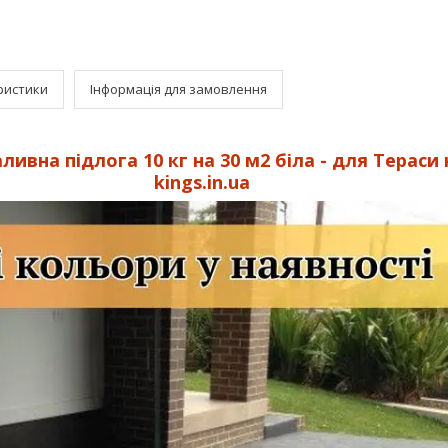
ристики
Інформація для замовлення
ливна підлога 10 кг на 30 м2 біла - для Тераси
kings.in.ua