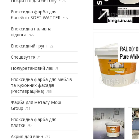
Покриття для бетону
176
Епоксидна фарба для
басейнів SOFT WATTER
15
Епоксидна наливна
підлога
46
Епоксидний грунт
2
Спецвзуття
1
Поліуретановий лак
3
Епоксидна фарба для меблів
та Кухонних фасадів
(Реставраційна)
55
Фарба для металу Mobi
Group
21
Епоксидна фарба для
плитки
84
Акрил для ванн
37