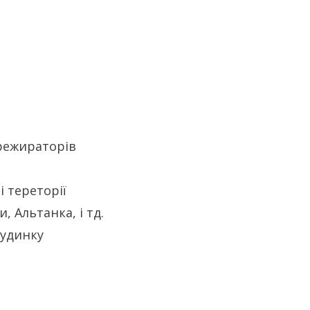
режираторів
 тереторії
и, Альтанка, і тд.
удинку