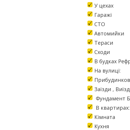
У цехах
Гаражі
СТО
Автомийки
Тераси
Сходи
В будках Реф
На вулиці:
Прибудинкові
Заїзди , Виїзд
Фундамент Б
В квартирах:
Кімната
Кухня