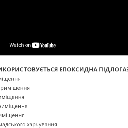
ИКОРИСТОВУЄТЬСЯ ЕПОКСИДНА ПІДЛОГА
міщення
примішення
иміщення
риміщення
риміщення
мадського харчування