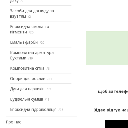
даху
2
Засоби для догляду за
взуттям
2
Епоксидна смола та
пігменти
25
Емаль і фарби
20
Композитна арматура
Бухтами
19
Композитна сітка
6
Опори для рослин
21
Дуги для парників
32
щоб зателефо
Будівельні суміші
19
Епоксидна гідроізоляція
Відео відгук на
26
Про нас