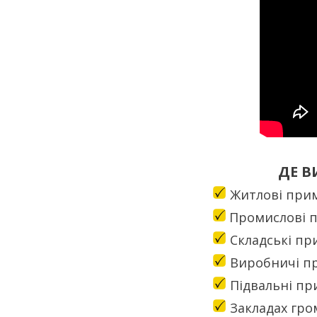
ДЕ В
Житлові при
Промислові 
Складські пр
Виробничі п
Підвальні п
Закладах гро