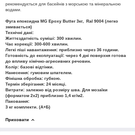
рекомендується для басейнів з морською та мінеральною
водами.
Фуга епоксидна MG Epoxy Butter 3кг, Ral 9004 (легко
змивається)
Технічні дані:
Життєздатність суміші: 300 хвилин.
Час корекції: 300-600 хвилин.
Легкі піші навантаження: приблизно через 36 години.
Готовність до експлуатації: через 4 дні поверхня готова
до впливу хімічно-агресивних речовин.
Колір: базові відтінки.
Нанесення: гумовим шпателем.
Фінішна обробка: губкою.
Термін зберігання: 24 місяці.
Витрати: залежно від розміру шва. Для мозаїки
(форматом 2х2) приблизно 1,4 кг/м2.
Паковання:
3 кг комплекти. (А+Б)
Приховати