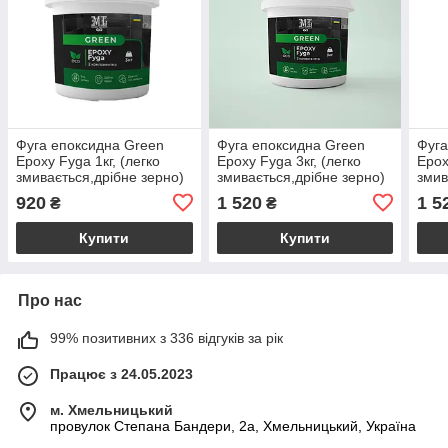
Фуга епоксидна Green
Фуга епоксидна Green
Фуга
Epoxy Fyga 1кг, (легко
Epoxy Fyga 3кг, (легко
Epox
змивається,дрібне зерно)
змивається,дрібне зерно)
змив
Чорний RAL 9011
Світло бежевий RAL 1015
Зеле
920
1 520
1 5
₴
₴
Купити
Купити
Про нас
99% позитивних з 336 відгуків за рік
Працює з 24.05.2023
м. Хмельницький
провулок Степана Бандери, 2a, Хмельницький, Україна