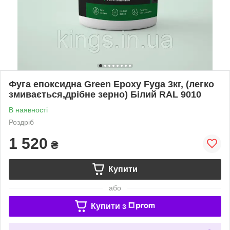
Фуга епоксидна Green Epoxy Fyga 3кг, (легко
змивається,дрібне зерно) Білий RAL 9010
В наявності
Роздріб
1 520
₴
Купити
або
Купити з