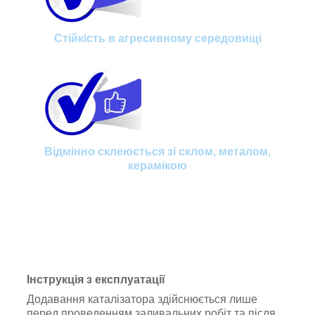
Стійкість в агресивному середовищі
Відмінно склеюється зі склом, металом,
керамікою
Інструкція з експлуатації
Додавання каталізатора здійснюється лише
перед проведенням заливальних робіт та після