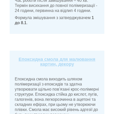
Час роботи після замішування – 40 хв.
Термін висихання до повної полімеризації -
24 години, первинна на відлип 4 години.
Формула змішування з затверджувачем
1
до 8.1
.
Епоксидна смола для малювання
картин, декору
Епоксидна смола виходить шляхом
полімеризації з епоксидів та здатна
утворювати щільно пов'язані крос-полімерні
структури. Епоксидка стійка до кислот, лугів,
галогенів, вона легкорозчинна в ацетоні та
складних ефірах, при цьому не утворюючи
плівки. Смола має високий рівень адгезії до