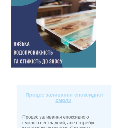
Процес заливання епоксидної
смоли
Процес заливання епоксидною
смолою нескладний, але потребує