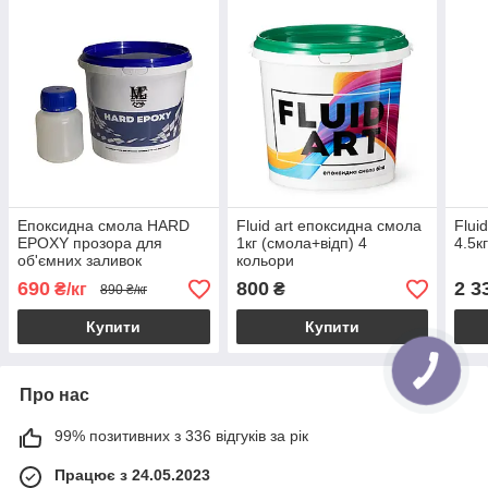
Епоксидна смола HARD
Fluid art епоксидна смола
Flui
EPOXY прозора для
1кг (смола+відп) 4
4.5к
об'ємних заливок
кольори
стільниць з
690
800
2 3
₴/кг
₴
890 ₴/кг
затверджувачем (товщина
шару до 7см) 1кг
Купити
Купити
Про нас
99% позитивних з 336 відгуків за рік
Працює з 24.05.2023