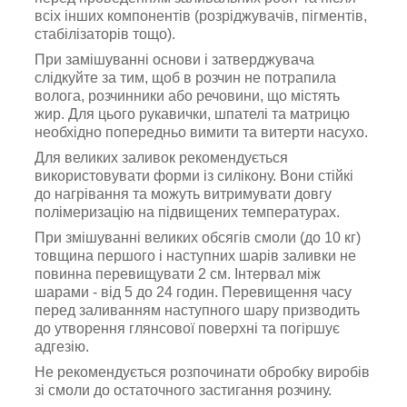
всіх інших компонентів (розріджувачів, пігментів,
стабілізаторів тощо).
При замішуванні основи і затверджувача
слідкуйте за тим, щоб в розчин не потрапила
волога, розчинники або речовини, що містять
жир. Для цього рукавички, шпателі та матрицю
необхідно попередньо вимити та витерти насухо.
Для великих заливок рекомендується
використовувати форми із силікону. Вони стійкі
до нагрівання та можуть витримувати довгу
полімеризацію на підвищених температурах.
При змішуванні великих обсягів смоли (до 10 кг)
товщина першого і наступних шарів заливки не
повинна перевищувати 2 см. Інтервал між
шарами - від 5 до 24 годин. Перевищення часу
перед заливанням наступного шару призводить
до утворення глянсової поверхні та погіршує
адгезію.
Не рекомендується розпочинати обробку виробів
зі смоли до остаточного застигання розчину.