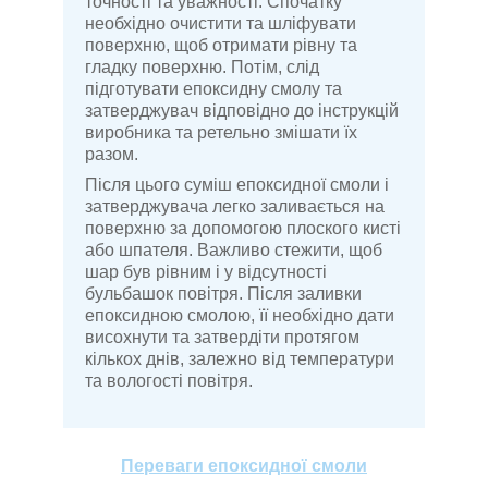
точності та уважності. Спочатку
необхідно очистити та шліфувати
поверхню, щоб отримати рівну та
гладку поверхню. Потім, слід
підготувати епоксидну смолу та
затверджувач відповідно до інструкцій
виробника та ретельно змішати їх
разом
.
Після цього суміш епоксидної смоли і
затверджувача легко заливається на
поверхню за допомогою плоского кисті
або шпателя. Важливо стежити, щоб
шар був рівним і у відсутності
бульбашок повітря. Після заливки
епоксидною смолою, її необхідно дати
висохнути та затвердіти протягом
кількох днів, залежно від температури
та вологості повітря.
Переваги епоксидної смоли