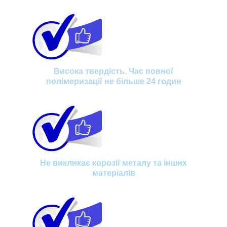
Висока твердість. Час повної
полімеризації не більше 24 годин
Не викликає корозії металу та інших
матеріалів