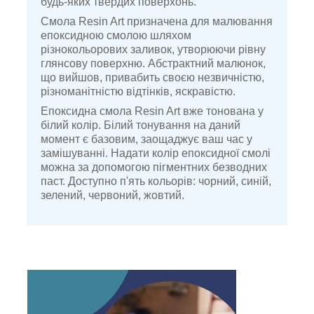
будь-яких твердих поверхонь.
Смола Resin Art призначена для малювання
епоксидною смолою шляхом
різнокольорових заливок, утворюючи рівну
глянсову поверхню. Абстрактний малюнок,
що вийшов, привабить своєю незвичністю,
різноманітністю відтінків, яскравістю.
Епоксидна смола
Resin Art
вже тонована у
білий колір. Білий тонування на даний
момент є базовим, заощаджує ваш час у
замішуванні. Надати колір епоксидної смолі
можна за допомогою пігментних безводних
паст. Доступно п'ять кольорів: чорний, синій,
зелений, червоний, жовтий.