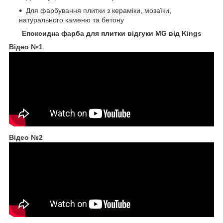
Для фарбування плитки з кераміки, мозаїки,
натурального каменю та бетону
Eпоксидна фарба для плитки відгуки MG від Kings
Відео №1
Відео №2