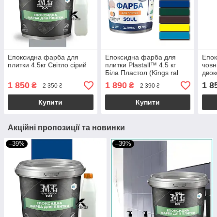
Епоксидна фарба для
Епоксидна фарба для
Епок
плитки 4.5кг Світло сірий
плитки Plastall™ 4.5 кг
човн
Біла Пластол (Kings ral
дво
9010)
Світ
1 850
1 890
1 8
₴
₴
2 350 ₴
2 390 ₴
Купити
Купити
Акційні пропозиції та новинки
–39%
–39%