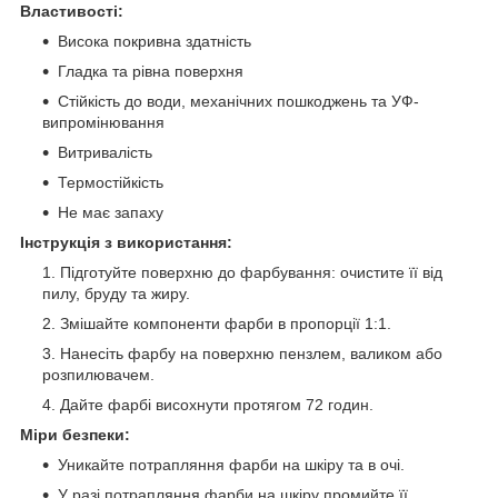
Властивості:
Висока покривна здатність
Гладка та рівна поверхня
Стійкість до води, механічних пошкоджень та УФ-
випромінювання
Витривалість
Термостійкість
Не має запаху
Інструкція з використання:
Підготуйте поверхню до фарбування: очистите її від
пилу, бруду та жиру.
Змішайте компоненти фарби в пропорції 1:1.
Нанесіть фарбу на поверхню пензлем, валиком або
розпилювачем.
Дайте фарбі висохнути протягом 72 годин.
Міри безпеки:
Уникайте потрапляння фарби на шкіру та в очі.
У разі потрапляння фарби на шкіру промийте її