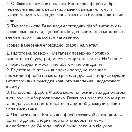
4. Стійкість до хімічних впливів: Епоксидна фарба добре
переносить вплив агресивних хімічних речовин, тому її
використовують у середовищах з високою ймовірністю таких
впливів.
5. Термостійкість: Деякі види епоксидних фарб витримують
високі температури, що робить їх ідеальними для металевих
елементів, які піддаються нагріванню.
Процес нанесення епоксидної фарби на метал:
1. Підготовка поверхні: Металеву поверхню потрібно
очистити від бруду, іржі, масел і старих покриттів. Найкраще
використовувати механічне або хімічне очищення.
2. Грунтовка: У деяких випадках перед нанесенням
епоксидної фарби на метал рекомендується використовувати
антикорозійний грунт для кращого зчеплення і додаткового
захисту.
3. Нанесення фарби: Фарба може наноситися за допомогою
кисті, валика або розпилювача. Важливо наносити рівномірно
та не допускати надто товстого шару, щоб уникнути тріщин
після висихання.
4. Час висихання: Епоксидна фарба зазвичай сохне декілька
годин на дотик, але для повного затвердіння може
знадобитися до 24 годин або більше, залежно від умов.