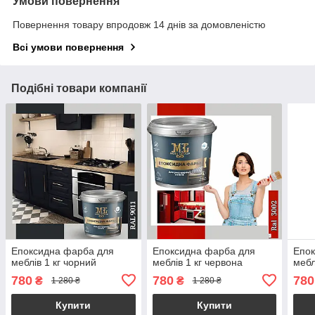
Умови повернення
Повернення товару впродовж 14 днів за домовленістю
Всі умови повернення
Подібні товари компанії
Епоксидна фарба для
Епоксидна фарба для
Епок
меблів 1 кг чорний
меблів 1 кг червона
мебл
780
780
780
₴
₴
1 280 ₴
1 280 ₴
Купити
Купити