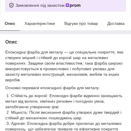
Замовлення під захистом
Опис
Характеристики
Відгуки про товар
Доставка
Опис
Епоксидна фарба для металу — це спеціальне покриття, яке
створює міцний і стійкий до корозії шар на металевих
поверхнях. Завдяки своїм властивостям, така фарба широко
використовується в промислових і побутових умовах для
захисту металевих конструкцій, механізмів, меблів та інших
виробів.
Основні переваги епоксидної фарби для металу:
1. Стійкість до корозії: Епоксидні фарби відмінно захищають
метал від вологи, хімічних речовин і погодних умов,
запобігаючи утворенню іржі.
2. Міцність: Після висихання фарба утворює дуже твердий і
стійкий до механічних пошкоджень шар.
3. Адгезія: Епоксидна фарба добре прилипає до металевих
поверхонь, що забезпечує тривале та ефективне покриття.