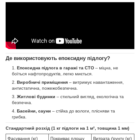
Де використовують епоксидну підлогу?
Епоксидна підлога в гаражі та СТО
– міцна, не
боїться нафтопродуктів, легко миється.
Виробничі приміщення
– витримує навантаження,
антистатична, пожежобезпечна.
Житлові будинки
– стильний вигляд, екологічна та
безпечна.
Басейни, сауни
– стійка до вологи, плісняви та
грибка.
Стандартний розхід (1 кг підлоги на 1 м², товщина 1 мм)
Фасування (кг)
Покриває площу
Витрата ґрунту (кг)