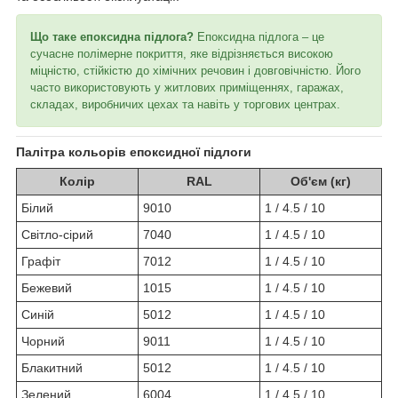
Що таке епоксидна підлога?
Епоксидна підлога – це
сучасне полімерне покриття, яке відрізняється високою
міцністю, стійкістю до хімічних речовин і довговічністю. Його
часто використовують у житлових приміщеннях, гаражах,
складах, виробничих цехах та навіть у торгових центрах.
Палітра кольорів епоксидної підлоги
Колір
RAL
Об'єм (кг)
Білий
9010
1 / 4.5 / 10
Світло-сірий
7040
1 / 4.5 / 10
Графіт
7012
1 / 4.5 / 10
Бежевий
1015
1 / 4.5 / 10
Синій
5012
1 / 4.5 / 10
Чорний
9011
1 / 4.5 / 10
Блакитний
5012
1 / 4.5 / 10
Зелений
6004
1 / 4.5 / 10