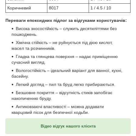
Коричневий
8017
1 / 4.5 / 10
Переваги епоксидних підлог за відгуками користувачів:
Висока зносостійкість – служить десятиліттями без
пошкоджень.
Хімічна стійкість – не руйнується під дією кислот,
масел та розчинників.
Гладка та глянцева поверхня – надає приміщенню
сучасний вигляд.
Вологостійкість – ідеальний варіант для ванної, кухні,
басейну.
Легкий догляд – пил та бруд легко прибираються.
Безшовне покриття – відсутність стиків запобігає
накопиченню бруду.
Антиковзаючі властивості – можна додавати
кварцовий пісок для безпечної ходьби.
Відео відгук нашого клієнта