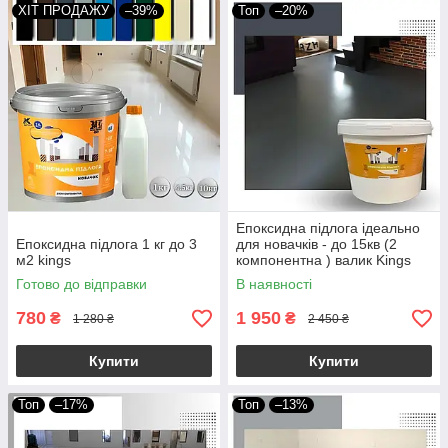
ХІТ ПРОДАЖУ
–39%
Топ
–20%
Епоксидна підлога ідеально
Епоксидна підлога 1 кг до 3
для новачків - до 15кв (2
м2 kings
компонентна ) валик Kings
Grafit
Готово до відправки
В наявності
780
1 950
₴
₴
1 280 ₴
2 450 ₴
Купити
Купити
Топ
–17%
Топ
–13%