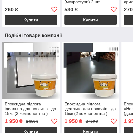
(мокроступи) 2 шт
дрил
(права+ліва)
260
530
270
₴
₴
Купити
Купити
Подібні товари компанії
Епоксидна підлога
Епоксидна підлога
Епок
ідеально для новачків - до
ідеально для новачків - до
«Но
15кв (2 компонентна )
15кв (2 компонентна )
(дво
валик Kings Бiла
валик Kings Grafit
світл
1 950
1 950
1 9
₴
₴
2 350 ₴
2 450 ₴
купи
Укра
Купити
Купити