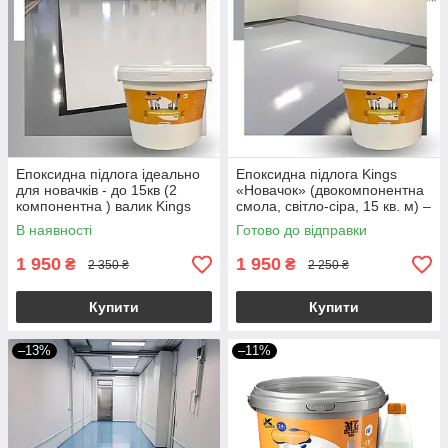
Епоксидна підлога ідеально
Епоксидна підлога Kings
для новачків - до 15кв (2
«Новачок» (двокомпонентна
компонентна ) валик Kings
смола, світло-сіра, 15 кв. м) –
Бiла
купити наливну підлогу в
В наявності
Готово до відправки
Україні
1 950
1 950
₴
₴
2 350 ₴
2 250 ₴
Купити
Купити
–13%
–11%