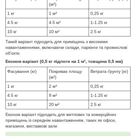
(м²)
1 кг
1 м²
0,25 кг
4.5 кг
4.5 м²
1-1.25 кг
10 кг
10 м²
2.5 кг
Такий варіант підходить для приміщень з високими
навантаженнями, включаючи склади, паркінги та промислові
об’єкти.
Економ варіант (0,5 кг підлоги на 1 м², товщина 0,5 мм)
Фасування (кг)
Покриває площу
Витрата ґрунту (кг)
(м²)
1 кг
2 м²
0,25 кг
4.5 кг
9 м²
1-1.25 кг
10 кг
20 м²
2.5 кг
Економ варіант підходить для житлових та комерційних
приміщень із середнім навантаженням, таких як офіси,
магазини, виставкові зали.