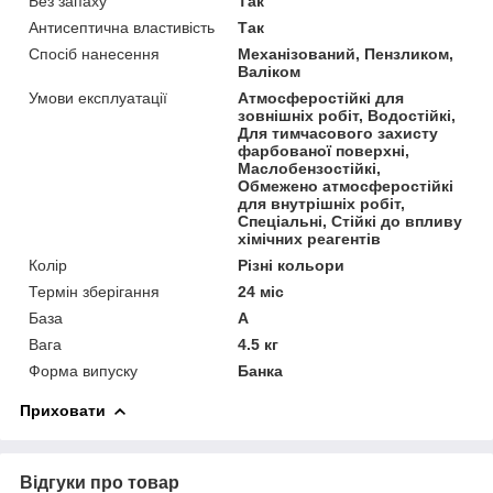
Без запаху
Так
Антисептична властивість
Так
Спосіб нанесення
Механізований, Пензликом,
Валіком
Умови експлуатації
Атмосферостійкі для
зовнішніх робіт, Водостійкі,
Для тимчасового захисту
фарбованої поверхні,
Маслобензостійкі,
Обмежено атмосферостійкі
для внутрішніх робіт,
Спеціальні, Стійкі до впливу
хімічних реагентів
Колір
Різні кольори
Термін зберігання
24 міс
База
А
Вага
4.5 кг
Форма випуску
Банка
Приховати
Відгуки про товар