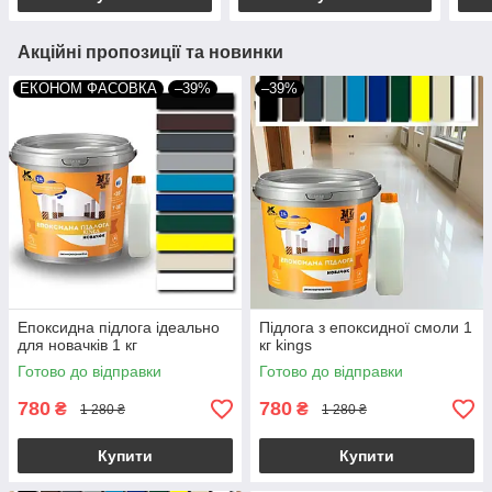
Акційні пропозиції та новинки
ЕКОНОМ ФАСОВКА
–39%
–39%
Епоксидна підлога ідеально
Підлога з епоксидної смоли 1
для новачків 1 кг
кг kings
Готово до відправки
Готово до відправки
780
780
₴
₴
1 280 ₴
1 280 ₴
Купити
Купити