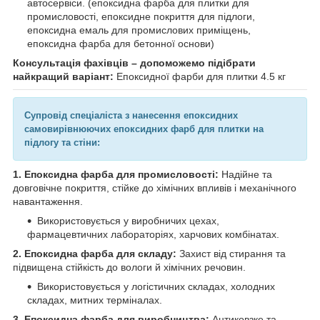
автосервіси. (епоксидна фарба для плитки для
промисловості, епоксидне покриття для підлоги,
епоксидна емаль для промислових приміщень,
епоксидна фарба для бетонної основи)
Консультація фахівців – допоможемо підібрати
найкращий варіант:
Епоксидної фарби для плитки 4.5 кг
Супровід спеціаліста з нанесення епоксидних
самовирівнюючих епоксидних фарб для плитки на
підлогу та стіни:
1. Епоксидна фарба для промисловості:
Надійне та
довговічне покриття, стійке до хімічних впливів і механічного
навантаження.
Використовується у виробничих цехах,
фармацевтичних лабораторіях, харчових комбінатах.
2. Епоксидна фарба для складу:
Захист від стирання та
підвищена стійкість до вологи й хімічних речовин.
Використовується у логістичних складах, холодних
складах, митних терміналах.
3. Епоксидна фарба для виробництва:
Антиковзке та