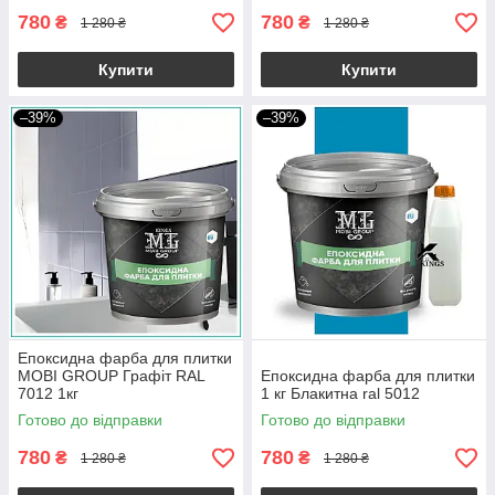
780
780
₴
₴
1 280 ₴
1 280 ₴
Купити
Купити
–39%
–39%
Епоксидна фарба для плитки
MOBI GROUP Графіт RAL
Епоксидна фарба для плитки
7012 1кг
1 кг Блакитна ral 5012
Готово до відправки
Готово до відправки
780
780
₴
₴
1 280 ₴
1 280 ₴