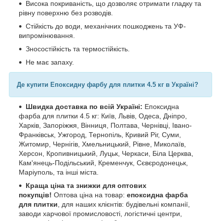
Висока покриваність, що дозволяє отримати гладку та
рівну поверхню без розводів.
Стійкість до води, механічних пошкоджень та УФ-
випромінювання.
Зносостійкість та термостійкість.
Не має запаху.
Де купити Епоксидну фарбу для плитки 4.5 кг в Україні?
Швидка доставка по всій Україні:
Епоксидна
фарба для плитки 4.5 кг: Київ, Львів, Одеса, Дніпро,
Харків, Запоріжжя, Вінниця, Полтава, Чернівці, Івано-
Франківськ, Ужгород, Тернопіль, Кривий Ріг, Суми,
Житомир, Чернігів, Хмельницький, Рівне, Миколаїв,
Херсон, Кропивницький, Луцьк, Черкаси, Біла Церква,
Кам'янець-Подільський, Кременчук, Сєвєродонецьк,
Маріуполь, та інші міста.
Краща ціна та знижки для оптових
покупців!
Оптова ціна на товар:
епоксидна фарба
для плитки
, для наших клієнтів: будівельні компанії,
заводи харчової промисловості, логістичні центри,