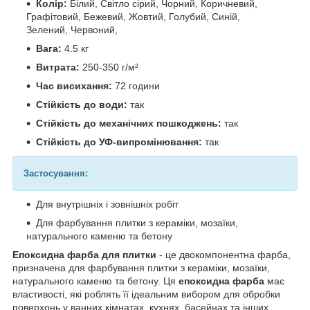
Колір:
Білий, Світло сірий, Чорний, Коричневий,
Графітовий, Бежевий, Жовтий, Голубий, Синій,
Зелений, Червоний,
Вага:
4.5 кг
Витрата:
250-350 г/м²
Час висихання:
72 години
Стійкість до води:
так
Стійкість до механічних пошкоджень:
так
Стійкість до УФ-випромінювання:
так
Застосування:
Для внутрішніх і зовнішніх робіт
Для фарбування плитки з кераміки, мозаїки,
натурального каменю та бетону
Епоксидна фарба для плитки
- це двокомпонентна фарба,
призначена для фарбування плитки з кераміки, мозаїки,
натурального каменю та бетону. Ця
епоксидна фарба
має
властивості, які роблять її ідеальним вибором для обробки
поверхонь у ванних кімнатах, кухнях, басейнах та інших