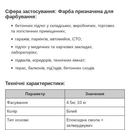
Сфера застосування:
Фарба призначена для
фарбування:
бетонних підлог у складських, виробничих, торгових
та логістичних приміщеннях;
гаражів, паркінгів, автомийок, СТО;
підлог у медичних та харчових закладах,
лабораторіях;
підвалів, коридорів, технічних кімнат;
терас, балконів, під’їздів, бетонних сходів.
Технічні характеристики:
Параметр
Значення
Фасування
4.5кг, 10 кг
Колір
Білий
Тип основи
Епоксидна смола +
затверджувач