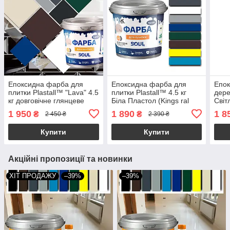
Епоксидна фарба для
Епоксидна фарба для
Епок
плитки Plastall™ "Lava" 4.5
плитки Plastall™ 4.5 кг
дере
кг довговічне глянцеве
Біла Пластол (Kings ral
Світ
покриття для оновлення
9010)
1 950
1 890
1 8
₴
₴
2 450 ₴
2 390 ₴
інтерєру kings
Купити
Купити
Акційні пропозиції та новинки
ХІТ ПРОДАЖУ
–39%
–39%