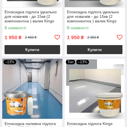
Епоксидна підлога ідеально
Епоксидна підлога ідеально
для новачків - до 15кв (2
для новачків - до 15кв (2
компонентна ) валик Kings
компонентна ) валик Kings
Grafit
Бiла
В наявності
В наявності
1 950
1 950
₴
₴
2 450 ₴
2 350 ₴
Купити
Купити
–13%
Топ
–13%
Епоксидна наливна підлога
Епоксидна підлога Kings