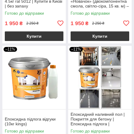
4.5кг ral 5012 | Купити в Києві
«Новачок» (двокомпонентна
| без запаху
смола, світло-сіра, 15 кв. м) –
купити наливну підлогу в
Готово до відправки
Готово до відправки
Україні
1 950
1 950
₴
₴
2 250 ₴
2 250 ₴
Купити
Купити
–11%
–11%
Епоксидний наливний пол |
Епоксидна підлога відгуки
Покриття для бетону |
(10кг kings)
Епоксидна підлога |
Епоксидний пол | Наливна
Готово до відправки
Готово до відправки
підлога епоксидна |