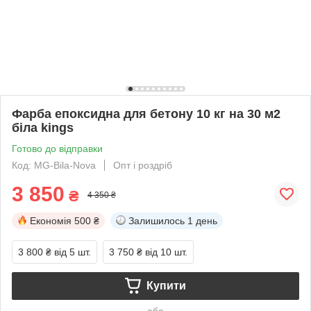
Фарба епоксидна для бетону 10 кг на 30 м2
біла kings
Готово до відправки
Код: MG-Bila-Nova
Опт і роздріб
3 850
₴
4 350 ₴
Економія
500 ₴
Залишилось
1 день
3 800 ₴
від 5 шт.
3 750 ₴
від 10 шт.
Купити
або