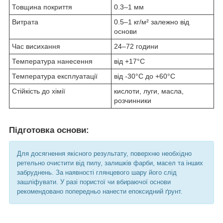
Товщина покриття
0.3–1 мм
Витрата
0.5–1 кг/м² залежно від
основи
Час висихання
24–72 години
Температура нанесення
від +17°C
Температура експлуатації
від -30°C до +60°C
Стійкість до хімії
кислоти, луги, масла,
розчинники
Підготовка основи:
Для досягнення якісного результату, поверхню необхідно
ретельно очистити від пилу, залишків фарби, масел та інших
забруднень. За наявності глянцевого шару його слід
зашліфувати. У разі пористої чи вбираючої основи
рекомендовано попередньо нанести епоксидний ґрунт.