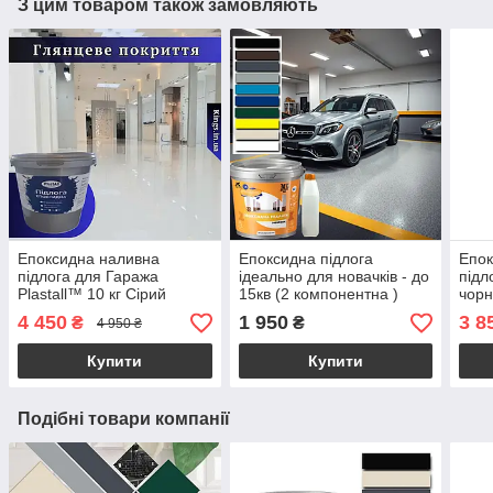
З цим товаром також замовляють
Епоксидна наливна
Епоксидна підлога
Епок
підлога для Гаража
ідеально для новачків - до
підл
Plastall™ 10 кг Сірий
15кв (2 компонентна )
чор
валик
4 450
1 950
3 8
₴
₴
4 950 ₴
Купити
Купити
Подібні товари компанії