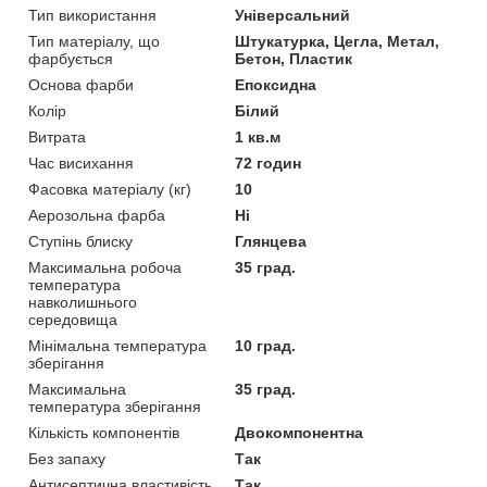
Тип використання
Універсальний
Тип матеріалу, що
Штукатурка, Цегла, Метал,
фарбується
Бетон, Пластик
Основа фарби
Епоксидна
Колір
Білий
Витрата
1 кв.м
Час висихання
72 годин
Фасовка матеріалу (кг)
10
Аерозольна фарба
Ні
Ступінь блиску
Глянцева
Максимальна робоча
35 град.
температура
навколишнього
середовища
Мінімальна температура
10 град.
зберігання
Максимальна
35 град.
температура зберігання
Кількість компонентів
Двокомпонентна
Без запаху
Так
Антисептична властивість
Так