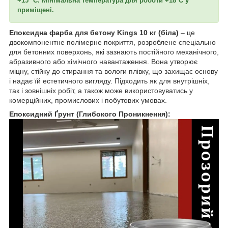
+15 °C. Мінімальна температура для роботи +18°C у
приміщені.
Епоксидна фарба для бетону Kings 10 кг (біла)
– це
двокомпонентне полімерне покриття, розроблене спеціально
для бетонних поверхонь, які зазнають постійного механічного,
абразивного або хімічного навантаження. Вона утворює
міцну, стійку до стирання та вологи плівку, що захищає основу
і надає їй естетичного вигляду. Підходить як для внутрішніх,
так і зовнішніх робіт, а також може використовуватись у
комерційних, промислових і побутових умовах.
Епоксидний Ґрунт (Глибокого Проникнення):