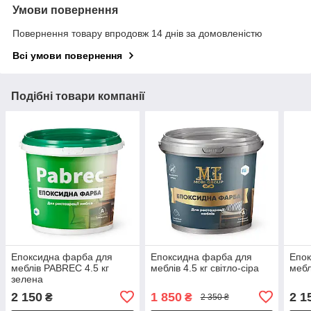
Умови повернення
Повернення товару впродовж 14 днів за домовленістю
Всі умови повернення
Подібні товари компанії
Епоксидна фарба для
Епоксидна фарба для
Епок
меблів PABREC 4.5 кг
меблів 4.5 кг світло-сіра
мебл
зелена
2 150
1 850
2 1
₴
₴
2 350 ₴