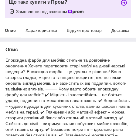
Що таке купити з Пром?
Замовлення під захистом
Опис
Характеристики
Відгуки про товар
Доставка
Опис
Епоксидна фарба для меблів: стильне та довговічне
оновлення Хочете перетворити старі меблі на дизайнерські
шедеври? Епоксидна фарба – це ідеальне рішення! Вона
створює гладке, міцне та глянцеве покриття, яке не тільки
оновить вигляд меблів, а й захистить їх від подряпин, вологи
та хімічних впливів. ⸻ Чому варто обрати епоксидну
фарбу для меблів? ✔️ Міцність і зносостійкість – не боїться
ударів, подряпин та механічних навантажень. ✔️ Водостійкість
– чудово підходить для кухонних столів, ванних шафок і навіть
меблів на терасі. ✔️ Глянцевий або матовий ефект – можна
створити розкішний блиск або стильний матовий вигляд. ✔️
Стійкість до хімії – витримує вплив побутових мийних засобів,
олій і навіть спирту. ✔️ Безшовне покриття – ідеально рівна
поверхня без стиків і швів. ✔️ Дизайнерські можливості –