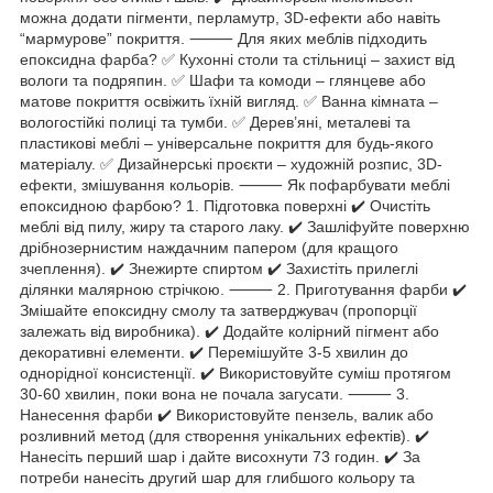
можна додати пігменти, перламутр, 3D-ефекти або навіть
“мармурове” покриття. ⸻ Для яких меблів підходить
епоксидна фарба? ✅ Кухонні столи та стільниці – захист від
вологи та подряпин. ✅ Шафи та комоди – глянцеве або
матове покриття освіжить їхній вигляд. ✅ Ванна кімната –
вологостійкі полиці та тумби. ✅ Дерев’яні, металеві та
пластикові меблі – універсальне покриття для будь-якого
матеріалу. ✅ Дизайнерські проєкти – художній розпис, 3D-
ефекти, змішування кольорів. ⸻ Як пофарбувати меблі
епоксидною фарбою? 1. Підготовка поверхні ✔️ Очистіть
меблі від пилу, жиру та старого лаку. ✔️ Зашліфуйте поверхню
дрібнозернистим наждачним папером (для кращого
зчеплення). ✔️ Знежирте спиртом ✔️ Захистіть прилеглі
ділянки малярною стрічкою. ⸻ 2. Приготування фарби ✔️
Змішайте епоксидну смолу та затверджувач (пропорції
залежать від виробника). ✔️ Додайте колірний пігмент або
декоративні елементи. ✔️ Перемішуйте 3-5 хвилин до
однорідної консистенції. ✔️ Використовуйте суміш протягом
30-60 хвилин, поки вона не почала загусати. ⸻ 3.
Нанесення фарби ✔️ Використовуйте пензель, валик або
розливний метод (для створення унікальних ефектів). ✔️
Нанесіть перший шар і дайте висохнути 73 годин. ✔️ За
потреби нанесіть другий шар для глибшого кольору та