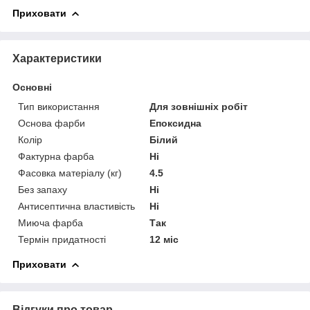
Приховати
Характеристики
Основні
Тип використання
Для зовнішніх робіт
Основа фарби
Епоксидна
Колір
Білий
Фактурна фарба
Ні
Фасовка матеріалу (кг)
4.5
Без запаху
Ні
Антисептична властивість
Ні
Миюча фарба
Так
Термін придатності
12 міс
Приховати
Відгуки про товар