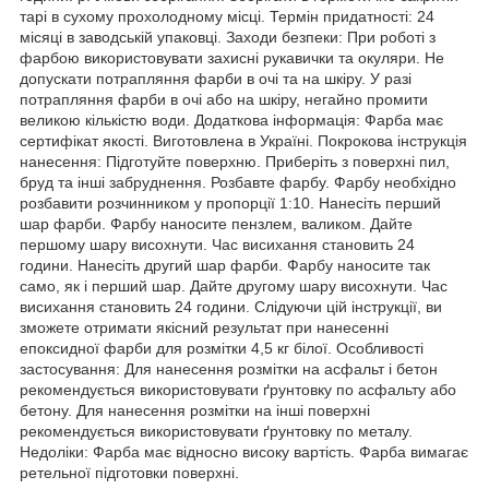
тарі в сухому прохолодному місці. Термін придатності: 24
місяці в заводській упаковці. Заходи безпеки: При роботі з
фарбою використовувати захисні рукавички та окуляри. Не
допускати потрапляння фарби в очі та на шкіру. У разі
потрапляння фарби в очі або на шкіру, негайно промити
великою кількістю води. Додаткова інформація: Фарба має
сертифікат якості. Виготовлена в Україні. Покрокова інструкція
нанесення: Підготуйте поверхню. Приберіть з поверхні пил,
бруд та інші забруднення. Розбавте фарбу. Фарбу необхідно
розбавити розчинником у пропорції 1:10. Нанесіть перший
шар фарби. Фарбу наносите пензлем, валиком. Дайте
першому шару висохнути. Час висихання становить 24
години. Нанесіть другий шар фарби. Фарбу наносите так
само, як і перший шар. Дайте другому шару висохнути. Час
висихання становить 24 години. Слідуючи цій інструкції, ви
зможете отримати якісний результат при нанесенні
епоксидної фарби для розмітки 4,5 кг білої. Особливості
застосування: Для нанесення розмітки на асфальт і бетон
рекомендується використовувати ґрунтовку по асфальту або
бетону. Для нанесення розмітки на інші поверхні
рекомендується використовувати ґрунтовку по металу.
Недоліки: Фарба має відносно високу вартість. Фарба вимагає
ретельної підготовки поверхні.