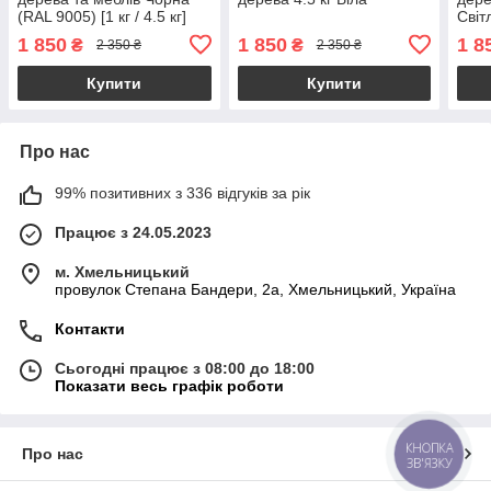
(RAL 9005) [1 кг / 4.5 кг]
Світ
MG відгуки
1 850
1 850
1 8
₴
₴
2 350 ₴
2 350 ₴
Купити
Купити
Про нас
99% позитивних з 336 відгуків за рік
Працює з 24.05.2023
м. Хмельницький
провулок Степана Бандери, 2a, Хмельницький, Україна
Контакти
Сьогодні працює з 08:00 до 18:00
Показати весь графік роботи
КНОПКА
Про нас
ЗВ'ЯЗКУ