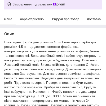
Замовлення під захистом
Опис
Характеристики
Відгуки про товар
Доставка
Опис
Епоксидна фарба для розмітки 4.5кг Епоксидна фарба для
розмітки 4,5 кг - це двокомпонентна фарба, яка
використовується для нанесення розмітки на асфальт, бетон
та інші поверхні. Вона має білий колір і забезпечує яскраву та
чітку розмітку, яка добре видно в будь-яку погоду. Властивості:
Яскравий жовтий колір Висока стійкість до стирання Стійкість
до впливу навколишнього середовища Довговічність Глянцева
поверхня Застосування: Для нанесення розмітки на асфальт,
бетон та інші поверхні. Підходить для внутрішніх та зовнішніх
робіт. Підготовка поверхні: Поверхня повинна бути сухою,
чистою та обезжиреною. Прибрати з поверхні пил, бруд та
інші забруднення. Нанесення: Фарбу наносити в два шари
при температурі від +10°C до +30°C. Кожен шар наносити
після висихання попереднього, не менше ніж через 24
години. р. Умови зберігання: Зберігати в герметично закритій