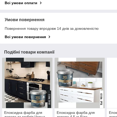
Всі умови оплати
Умови повернення
Повернення товару впродовж 14 днів за домовленістю
Всі умови повернення
Подібні товари компанії
Епоксидна фарба для
Епоксидна фарба для
Епок
дерева та меблів Чорна
дерева 4.5 кг Біла
дере