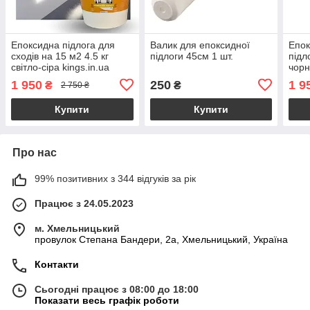
Епоксидна підлога для
Валик для епоксидної
Епок
сходів на 15 м2 4.5 кг
підлоги 45см 1 шт.
підл
світло-сіра kings.in.ua
чорн
king
1 950
250
1 9
₴
₴
2 750 ₴
Купити
Купити
Про нас
99% позитивних з 344 відгуків за рік
Працює з 24.05.2023
м. Хмельницький
провулок Степана Бандери, 2a, Хмельницький, Україна
Контакти
Сьогодні працює з 08:00 до 18:00
Показати весь графік роботи