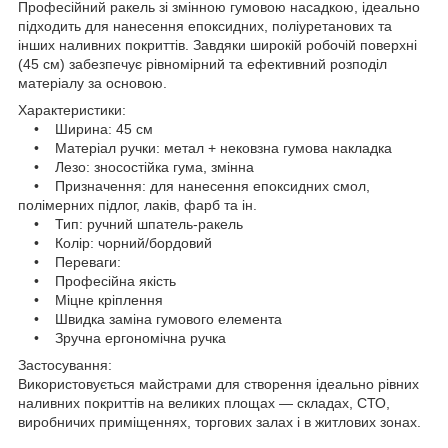
Професійний ракель зі змінною гумовою насадкою, ідеально
підходить для нанесення епоксидних, поліуретанових та
інших наливних покриттів. Завдяки широкій робочій поверхні
(45 см) забезпечує рівномірний та ефективний розподіл
матеріалу за основою.
Характеристики:
• Ширина: 45 см
• Матеріал ручки: метал + нековзна гумова накладка
• Лезо: зносостійка гума, змінна
• Призначення: для нанесення епоксидних смол,
полімерних підлог, лаків, фарб та ін.
• Тип: ручний шпатель-ракель
• Колір: чорний/бордовий
• Переваги:
• Професійна якість
• Міцне кріплення
• Швидка заміна гумового елемента
• Зручна ергономічна ручка
Застосування:
Використовується майстрами для створення ідеально рівних
наливних покриттів на великих площах — складах, СТО,
виробничих приміщеннях, торгових залах і в житлових зонах.