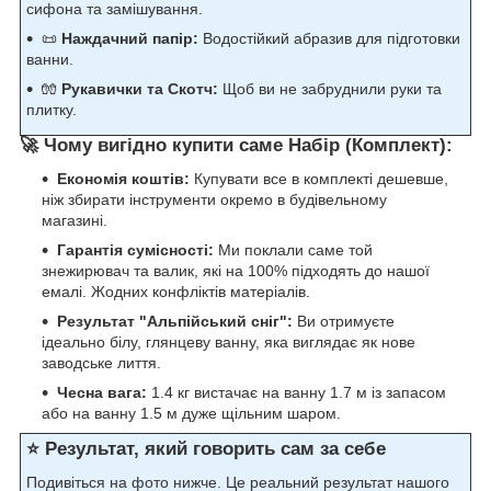
сифона та замішування.
📜
Наждачний папір:
Водостійкий абразив для підготовки
ванни.
🧤
Рукавички та Скотч:
Щоб ви не забруднили руки та
плитку.
🚀
Чому вигідно купити саме Набір (Комплект):
Економія коштів:
Купувати все в комплекті дешевше,
ніж збирати інструменти окремо в будівельному
магазині.
Гарантія сумісності:
Ми поклали саме той
знежирювач та валик, які на 100% підходять до нашої
емалі. Жодних конфліктів матеріалів.
Результат "Альпійський сніг":
Ви отримуєте
ідеально білу, глянцеву ванну, яка виглядає як нове
заводське лиття.
Чесна вага:
1.4 кг вистачає на ванну 1.7 м із запасом
або на ванну 1.5 м дуже щільним шаром.
⭐ Результат, який говорить сам за себе
Подивіться на фото нижче. Це реальний результат нашого