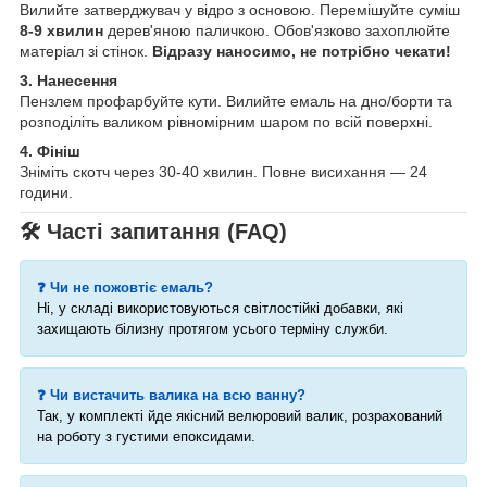
Вилийте затверджувач у відро з основою. Перемішуйте суміш
8-9 хвилин
дерев'яною паличкою. Обов'язково захоплюйте
матеріал зі стінок.
Відразу наносимо, не потрібно чекати!
3. Нанесення
Пензлем профарбуйте кути. Вилийте емаль на дно/борти та
розподіліть валиком рівномірним шаром по всій поверхні.
4. Фініш
Зніміть скотч через 30-40 хвилин. Повне висихання — 24
години.
🛠 Часті запитання (FAQ)
❓ Чи не пожовтіє емаль?
Ні, у складі використовуються світлостійкі добавки, які
захищають білизну протягом усього терміну служби.
❓ Чи вистачить валика на всю ванну?
Так, у комплекті йде якісний велюровий валик, розрахований
на роботу з густими епоксидами.