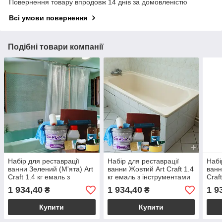
Повернення товару впродовж 14 днів за домовленістю
Всі умови повернення
Подібні товари компанії
Набір для реставрації
Набір для реставрації
Набі
ванни Зелений (М'ята) Art
ванни Жовтий Art Craft 1.4
ванн
Craft 1.4 кг емаль з
кг емаль з інструментами
Craf
інструментами та колером
та колером купити
інст
1 934,40
1 934,40
1 9
₴
₴
купити
купи
Купити
Купити