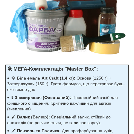
🛠 МЕГА-Комплектація "Master Box":
💎
Біла емаль Art Craft (1.4 кг):
Основа (1250 г) +
Затверджувач (150 г). Густа формула, що перекриває будь-
яке темне дно.
🧪
Знежирювач (Фасований):
Професійний засіб для
фінішного очищення. Критично важливий для адгезії
(зчеплення).
🖌️
Валик (Велюр):
Спеціальний валик, стійкий до
епоксидів (не розчиняється, не залишає ворсу).
🖍️
Пензель та Паличка:
Для профарбування кутів,