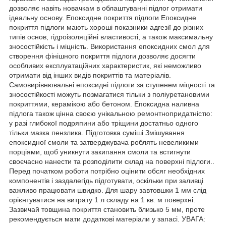
дозволяє навіть новачкам в облаштуванні підлог отримати
ідеальну основу. Епоксидне покриття підлоги Епоксидне
покриття підлоги мають хороші показники адгезії до різних
типів основ, гідроізоляційні властивості, а також максимальну
зносостійкість і міцність. Використання епоксидних смол для
створення фінішного покриття підлоги дозволяє досягти
особливих експлуатаційних характеристик, які неможливо
отримати від інших видів покриттів та матеріалів.
Самовирівнювальні епоксидні підлоги за ступенем міцності та
зносостійкості можуть позмагатися тільки з поліуретановими
покриттями, керамікою або бетоном. Епоксидна наливна
підлога також цінна своєю унікальною ремонтнопридатністю:
у разі глибокої подряпини або тріщини достатньо одного
тільки мазка пензлика. Підготовка суміші Змішування
епоксидної смоли та затверджувача роблять невеликими
порціями, щоб уникнути закипання смоли та встигнути
своєчасно нанести та розподілити склад на поверхні підлоги..
Перед початком роботи потрібно оцінити обсяг необхідних
компонентів і заздалегідь підготувати, оскільки при заливці
важливо працювати швидко. Для шару завтовшки 1 мм слід
орієнтуватися на витрату 1 л складу на 1 кв. м поверхні.
Зазвичай товщина покриття становить близько 5 мм, проте
рекомендується мати додаткові матеріали у запасі. УВАГА: