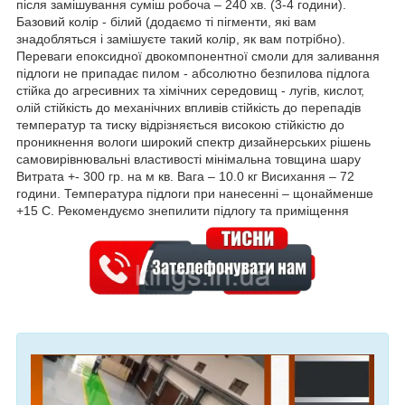
після замішування суміш робоча – 240 хв. (3-4 години).
Базовий колір - білий (додаємо ті пігменти, які вам
знадобляться і замішуєте такий колір, як вам потрібно).
Переваги епоксидної двокомпонентної смоли для заливання
підлоги не припадає пилом - абсолютно безпилова підлога
стійка до агресивних та хімічних середовищ - лугів, кислот,
олій стійкість до механічних впливів стійкість до перепадів
температур та тиску відрізняється високою стійкістю до
проникнення вологи широкий спектр дизайнерських рішень
самовирівнювальні властивості мінімальна товщина шару
Витрата +- 300 гр. на м кв. Вага – 10.0 кг Висихання – 72
години. Температура підлоги при нанесенні – щонайменше
+15 С. Рекомендуємо знепилити підлогу та приміщення