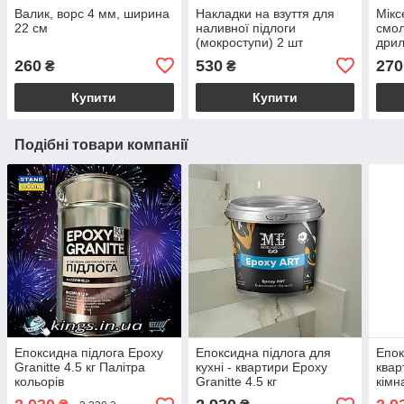
Валик, ворс 4 мм, ширина
Накладки на взуття для
Мікс
22 см
наливної підлоги
смол
(мокроступи) 2 шт
дрил
(права+ліва)
260
530
270
₴
₴
Купити
Купити
Подібні товари компанії
Епоксидна підлога Epoxy
Епоксидна підлога для
Епок
Granitte 4.5 кг Палітра
кухні - квартири Epoxy
квар
кольорів
Granitte 4.5 кг
кімн
кг