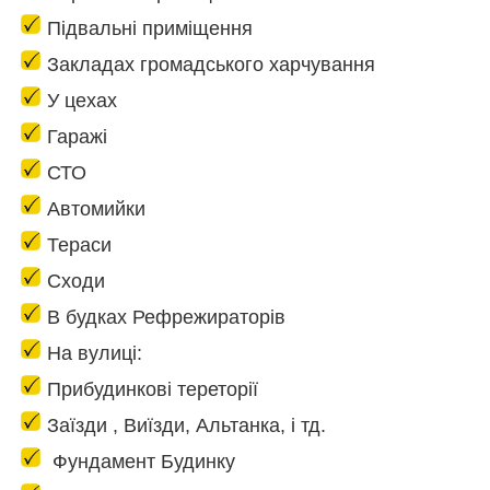
Підвальні приміщення
Закладах громадського харчування
У цехах
Гаражі
СТО
Автомийки
Тераси
Сходи
В будках Рефрежираторів
На вулиці:
Прибудинкові тереторії
Заїзди , Виїзди, Альтанка, і тд.
Фундамент Будинку