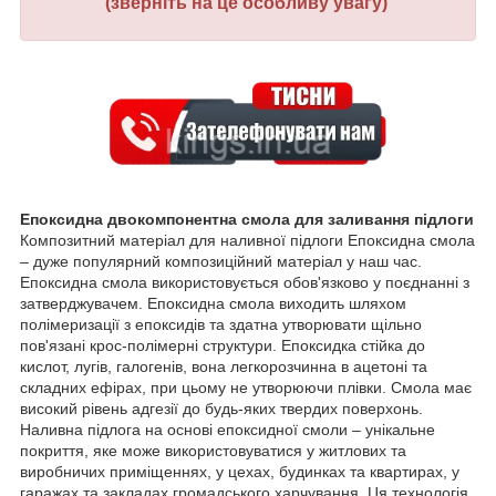
(зверніть на це особливу увагу)
Епоксидна двокомпонентна смола для заливання підлоги
Композитний матеріал для наливної підлоги Епоксидна смола
– дуже популярний композиційний матеріал у наш час.
Епоксидна смола використовується обов'язково у поєднанні з
затверджувачем. Епоксидна смола виходить шляхом
полімеризації з епоксидів та здатна утворювати щільно
пов'язані крос-полімерні структури. Епоксидка стійка до
кислот, лугів, галогенів, вона легкорозчинна в ацетоні та
складних ефірах, при цьому не утворюючи плівки. Смола має
високий рівень адгезії до будь-яких твердих поверхонь.
Наливна підлога на основі епоксидної смоли – унікальне
покриття, яке може використовуватися у житлових та
виробничих приміщеннях, у цехах, будинках та квартирах, у
гаражах та закладах громадського харчування. Ця технологія