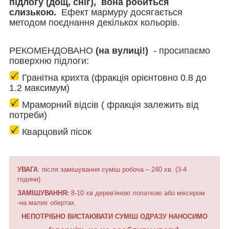
підлогу
(дощ, сніг), вона робиться
слизькою.
Ефект мармуру досягається
методом поєднання декількох кольорів.
РЕКОМЕНДОВАНО
(
на вулиці!)
- просипаємо
поверхню підлоги:
Гранітна крихта (фракція орієнтовно 0.8 до
1.2 максимум)
Мраморний відсів ( фракція залежить від
потреби)
Кварцовий пісок
УВАГА
: після замішування суміш робоча – 240 хв. (3-4
години).
ЗАМІШУВАННЯ:
8-10 хв дерев'яною лопаткою або міксером
-на малих обертах.
НЕПОТРІБНО ВИСТАЮВАТИ СУМІШ ОДРАЗУ НАНОСИМО