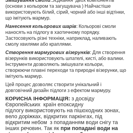
Змішування смоли
:Зєднання двох компонентів
(основи з кольором та загущувача ) Найчастіше
використовують білий, сірий, чорний або інші відтінки,
що імітують мармур.
Нанесення кольорових шарів
: Кольорові смоли
наносять на підлогу в хаотичному порядку.
Застосовують різні техніки, наприклад, наливають
смолу хвилями або краплями.
Створення мармурових візерунків
: Для створення
візерунків використовують шпателі, кисті, або валики.
Інструменти дозволяють змішувати кольори,
створюючи плавні переходи та природні візерунки, що
імітують мармур.
Цей процес дозволяє створити унікальний і
довговічний дизайн підлоги з ефектом мармуру.
КОРИСНА ІНФОРМАЦІЯ:
з досвіду
Європейських країн епоксидну
підлогу використовують на пішоходних зонах,
вело доріжках, відкритих паркінгах, під
відкритим небом з попаданням води снігу та
інших речовин. Так як
при попадані води
на