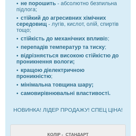
не порошить
- абсолютно безпильна
підлога;
стійкий до агресивних хімічних
середовищ
- лугів, кислот, олій, спиртів
тощо;
стійкість до механічних впливі
в;
перепадів температур та тиску
;
відрізняється високою стійкістю до
проникнення вологи;
кращою діелектричною
проникністю
;
мінімальна товщина шару;
самовирівнювальні властивості.
НОВИНКА! ЛІДЕР ПРОДАЖУ! СПЕЦ ЦІНА!
КОЛІР - СТАНДАРТ