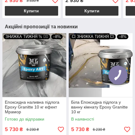
2 930
2 930
2 9
₴
₴
3 330 ₴
Купити
Купити
Акційні пропозиції та новинки
ЗНИЖКА ТИЖНЯ % ❤️‍🔥
–8%
💥 ЗНИЖКА ТИЖНЯ 💥
–8%
Епоксидна наливна підлога
Біла Епоксидна підлога у
Epoxy Granitte 10 кг ефект
ванну кімнату Epoxy Granitte
Мрамор
10 кг
Готово до відправки
В наявності
5 730
5 730
₴
₴
6 230 ₴
6 230 ₴